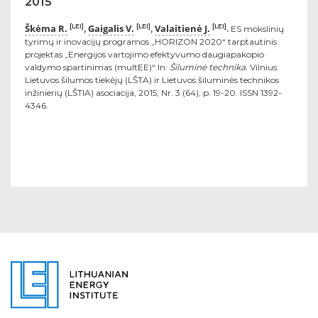
2015
Škėma R.
Gaigalis V.
Valaitienė J.
[LEI]
[LEI]
[LEI]
,
,
.
ES mokslinių
tyrimų ir inovacijų programos „HORIZON 2020“ tarptautinis
projektas „Energijos vartojimo efektyvumo daugiapakopio
valdymo spartinimas (multEE)“ In:
Šiluminė technika.
Vilnius:
Lietuvos šilumos tiekėjų (LŠTA) ir Lietuvos šiluminės technikos
inžinierių (LŠTIA) asociacija, 2015, Nr. 3 (64), p. 19-20. ISSN 1392-
4346.