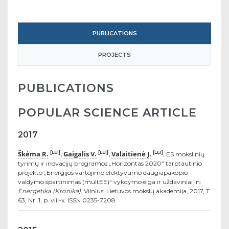
PUBLICATIONS
PROJECTS
PUBLICATIONS
POPULAR SCIENCE ARTICLE
2017
Škėma R.
Gaigalis V.
Valaitienė J.
[LEI]
[LEI]
[LEI]
,
,
.
ES mokslinių
tyrimų ir inovacijų programos „Horizontas 2020“ tarptautinio
projekto „Energijos vartojimo efektyvumo daugiapakopio
valdymo spartinimas (multEE)“ vykdymo eiga ir uždaviniai In:
Energetika (Kronika).
Vilnius: Lietuvos mokslų akademija, 2017, T.
63, Nr. 1, p. viii-x. ISSN 0235-7208.