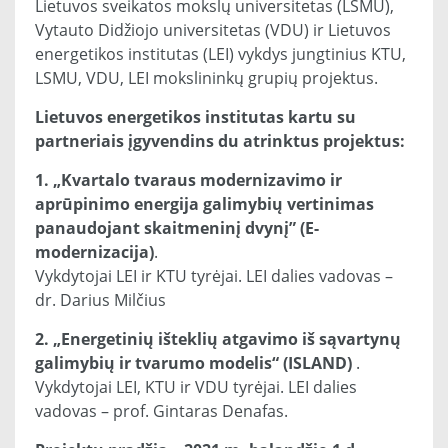
Lietuvos sveikatos mokslų universitetas (LSMU),
Vytauto Didžiojo universitetas (VDU) ir Lietuvos
energetikos institutas (LEI) vykdys jungtinius KTU,
LSMU, VDU, LEI mokslininkų grupių projektus.
Lietuvos energetikos institutas kartu su
partneriais įgyvendins du atrinktus projektus:
1. „Kvartalo tvaraus modernizavimo ir
aprūpinimo energija galimybių vertinimas
panaudojant skaitmeninį dvynį” (E-
modernizacija)
.
Vykdytojai LEI ir KTU tyrėjai. LEI dalies vadovas –
dr. Darius Milčius
2. „Energetinių išteklių atgavimo iš sąvartynų
galimybių ir tvarumo modelis“ (ISLAND)
.
Vykdytojai LEI, KTU ir VDU tyrėjai. LEI dalies
vadovas – prof. Gintaras Denafas.