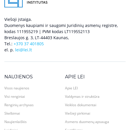
Viešoji įstaiga.
Duomenys kaupiami ir saugomi Juridinių asmenų registre,
kodas 111955219 | PVM kodas LT119552113
Breslaujos g. 3, LT-44403 Kaunas,
Tel.:
+370 37 401805
el. p.
lei@lei.lt
NAUJIENOS
APIE LEI
Visos naujienos
Apie LEI
Visi renginiai
Valdymas ir struktūra
Renginių archyvas
Veiklos dokumentai
Skelbimai
Viešieji pirkimai
Naujienlaiškis
Asmens duomenų apsauga