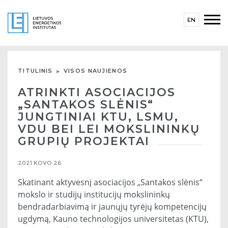
EN
TITULINIS
VISOS NAUJIENOS
ATRINKTI ASOCIACIJOS
„SANTAKOS SLĖNIS“
JUNGTINIAI KTU, LSMU,
VDU BEI LEI MOKSLININKŲ
GRUPIŲ PROJEKTAI
2021 KOVO 26
Skatinant aktyvesnį asociacijos „Santakos slėnis“
mokslo ir studijų institucijų mokslininkų
bendradarbiavimą ir jaunųjų tyrėjų kompetencijų
ugdymą, Kauno technologijos universitetas (KTU),