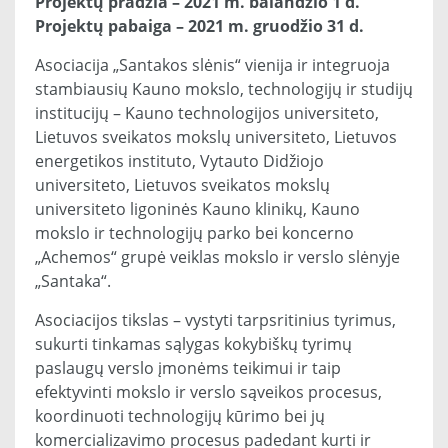
Projektų pradžia – 2021 m. balandžio 1 d.
Projektų pabaiga – 2021 m. gruodžio 31 d.
Asociacija „Santakos slėnis“ vienija ir integruoja
stambiausių Kauno mokslo, technologijų ir studijų
institucijų – Kauno technologijos universiteto,
Lietuvos sveikatos mokslų universiteto, Lietuvos
energetikos instituto, Vytauto Didžiojo
universiteto, Lietuvos sveikatos mokslų
universiteto ligoninės Kauno klinikų, Kauno
mokslo ir technologijų parko bei koncerno
„Achemos“ grupė veiklas mokslo ir verslo slėnyje
„Santaka“.
Asociacijos tikslas – vystyti tarpsritinius tyrimus,
sukurti tinkamas sąlygas kokybiškų tyrimų
paslaugų verslo įmonėms teikimui ir taip
efektyvinti mokslo ir verslo sąveikos procesus,
koordinuoti technologijų kūrimo bei jų
komercializavimo procesus padedant kurti ir