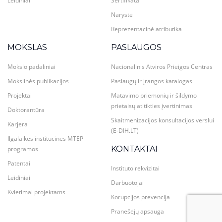
Leidiniai
Sertifikatai
Narystė
Reprezentacinė atributika
MOKSLAS
PASLAUGOS
Mokslo padaliniai
Nacionalinis Atviros Prieigos Centras
Mokslinės publikacijos
Paslaugų ir įrangos katalogas
Projektai
Matavimo priemonių ir šildymo
prietaisų atitikties įvertinimas
Doktorantūra
Skaitmenizacijos konsultacijos verslui
Karjera
(E-DIH.LT)
Ilgalaikės institucinės MTEP
KONTAKTAI
programos
Patentai
Instituto rekvizitai
Leidiniai
Darbuotojai
Kvietimai projektams
Korupcijos prevencija
Pranešėjų apsauga