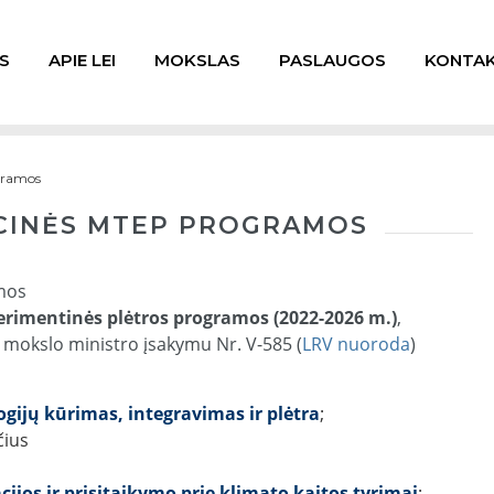
S
APIE LEI
MOKSLAS
PASLAUGOS
KONTAK
ogramos
UCINĖS MTEP PROGRAMOS
omos
perimentinės plėtros programos (2022-2026 m.)
,
r mokslo ministro įsakymu Nr. V-585 (
LRV nuoroda
)
gijų kūrimas, integravimas ir plėtra
;
čius
cijos ir prisitaikymo prie klimato kaitos tyrimai
;