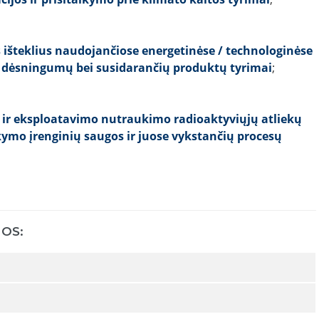
 išteklius naudojančiose energetinėse / technologinėse
 dėsningumų bei susidarančių produktų tyrimai
;
ir eksploatavimo nutraukimo radioaktyviųjų atliekų
kymo įrenginių saugos ir juose vykstančių procesų
OS: