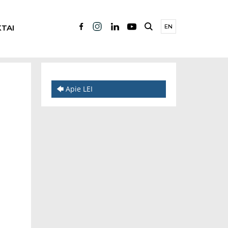
TAI
EN
🡄 Apie LEI