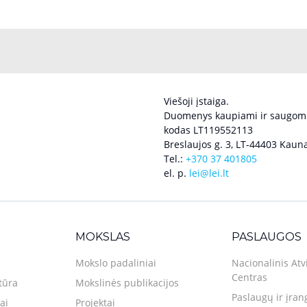
Viešoji įstaiga.
Duomenys kaupiami ir saugomi
kodas LT119552113
Breslaujos g. 3, LT-44403 Kauna
Tel.:
+370 37 401805
el. p.
lei@lei.lt
MOKSLAS
PASLAUGOS
Mokslo padaliniai
Nacionalinis Atv
Centras
tūra
Mokslinės publikacijos
Paslaugų ir įran
ai
Projektai