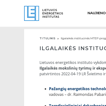
NAUJIENO
Ilgalaikės institucinės MTEP pr
TITULINIS
ILGALAIKĖS INSTIT
Lietuvos energetikos instituto vykd
Ilgalaikės mokslinių tyrimų ir eks
patvirtintos 2022-04-19 LR Švietimo i
Pažangių energetikos technolo
vadovas – dr. Raimondas Pabar
Tarpdisciplininiai dekarboniza