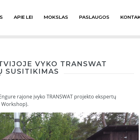
S
APIE LEI
MOKSLAS
PASLAUGOS
KONTAK
LATVIJOJE VYKO TRANSWAT
 SUSITIKIMAS
s, Engure rajone įvyko TRANSWAT projekto ekspertų
s Workshop).