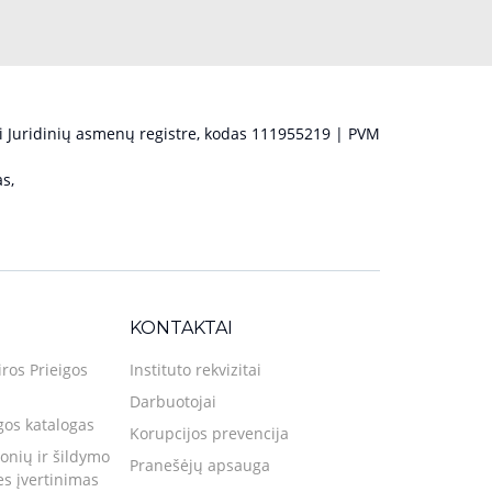
 Juridinių asmenų registre, kodas 111955219 | PVM
s,
KONTAKTAI
iros Prieigos
Instituto rekvizitai
Darbuotojai
gos katalogas
Korupcijos prevencija
nių ir šildymo
Pranešėjų apsauga
ies įvertinimas