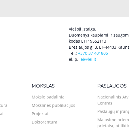
Viešoji įstaiga.
Duomenys kaupiami ir saugomi
kodas LT119552113
Breslaujos g. 3, LT-44403 Kauna
Tel.:
+370 37 401805
el. p.
lei@lei.lt
MOKSLAS
PASLAUGOS
Mokslo padaliniai
Nacionalinis Atv
Centras
tūra
Mokslinės publikacijos
Paslaugų ir įran
ai
Projektai
Matavimo priemo
Doktorantūra
prietaisų atitikt