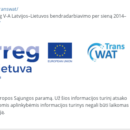
/transwat/
g V-A Latvijos–Lietuvos bendradarbiavimo per sieną 2014–
/
ropos Sąjungos paramą. Už šios informacijos turinį atsako
kiomis aplinkybėmis informacijos turinys negali būti laikomas
ją.