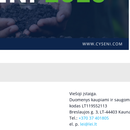
Viešoji įstaiga.
Duomenys kaupiami ir saugomi
kodas LT119552113
Breslaujos g. 3, LT-44403 Kauna
Tel.:
+370 37 401805
el. p.
lei@lei.lt