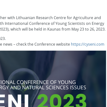
ether with Lithuanian Research Centre for Agriculture and
9th International Conference of Young Scientists on Energy
023), which will be held in Kaunas from May 23 to 26, 2023.
023.
nce news – check the Conference website
https://cyseni.com