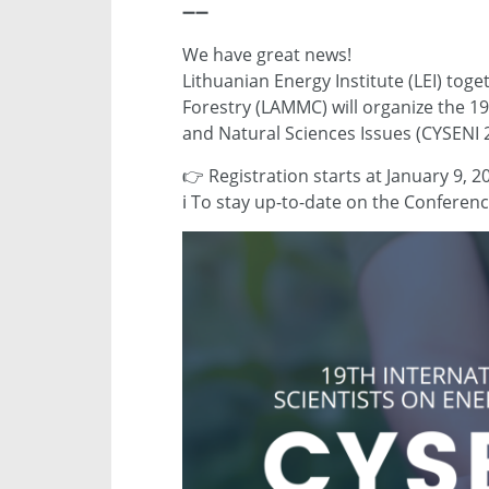
➖➖
We have great news!
Lithuanian Energy Institute (LEI) tog
Forestry (LAMMC) will organize the 1
and Natural Sciences Issues (CYSENI 2
👉 Registration starts at January 9, 2
ℹ️ To stay up-to-date on the Confere