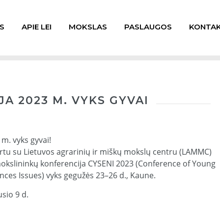
S
APIE LEI
MOKSLAS
PASLAUGOS
KONTAK
A 2023 M. VYKS GYVAI
 m. vyks gyvai!
kartu su Lietuvos agrarinių ir miškų mokslų centru (LAMMC)
okslininkų konferencija CYSENI 2023 (Conference of Young
nces Issues) vyks gegužės 23–26 d., Kaune.
sio 9 d.