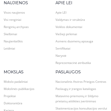
NAUJIENOS
APIE LEI
Visos naujienos
Apie LEI
Visi renginiai
Valdymas ir struktūra
Renginių archyvas
Veiklos dokumentai
Skelbimai
Viešieji pirkimai
Naujienlaiškis
Asmens duomenų apsauga
Leidiniai
Sertifikatai
Narystė
Reprezentacinė atributika
MOKSLAS
PASLAUGOS
Mokslo padaliniai
Nacionalinis Atviros Prieigos Centras
Mokslinės publikacijos
Paslaugų ir įrangos katalogas
Projektai
Matavimo priemonių ir šildymo
prietaisų atitikties įvertinimas
Doktorantūra
Skaitmenizacijos konsultacijos verslui
Karjera