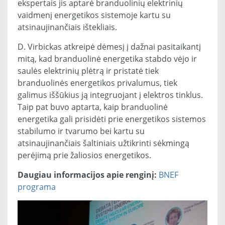
ekspertais jis aptarė branduolinių elektrinių
vaidmenį energetikos sistemoje kartu su
atsinaujinančiais ištekliais.
D. Virbickas atkreipė dėmesį į dažnai pasitaikantį
mitą, kad branduolinė energetika stabdo vėjo ir
saulės elektrinių plėtrą ir pristatė tiek
branduolinės energetikos privalumus, tiek
galimus iššūkius ją integruojant į elektros tinklus.
Taip pat buvo aptarta, kaip branduolinė
energetika gali prisidėti prie energetikos sistemos
stabilumo ir tvarumo bei kartu su
atsinaujinančiais šaltiniais užtikrinti sėkmingą
perėjimą prie žaliosios energetikos.
Daugiau informacijos apie renginį:
BNEF
programa