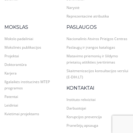
Narystė
Reprezentacinė atributika
MOKSLAS
PASLAUGOS
Mokslo padaliniai
Nacionalinis Atviros Prieigos Centras
Mokslinės publikacijos
Paslaugų ir įrangos katalogas
Projektai
Matavimo priemonių ir šildymo
prietaisų atitikties įvertinimas
Doktorantūra
Skaitmenizacijos konsultacijos verslui
Karjera
(E-DIH.LT)
Ilgalaikės institucinės MTEP
KONTAKTAI
programos
Patentai
Instituto rekvizitai
Leidiniai
Darbuotojai
Kvietimai projektams
Korupcijos prevencija
Pranešėjų apsauga