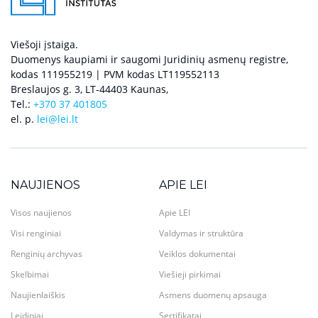
Viešoji įstaiga.
Duomenys kaupiami ir saugomi Juridinių asmenų registre,
kodas 111955219 | PVM kodas LT119552113
Breslaujos g. 3, LT-44403 Kaunas,
Tel.:
+370 37 401805
el. p.
lei@lei.lt
NAUJIENOS
APIE LEI
Visos naujienos
Apie LEI
Visi renginiai
Valdymas ir struktūra
Renginių archyvas
Veiklos dokumentai
Skelbimai
Viešieji pirkimai
Naujienlaiškis
Asmens duomenų apsauga
Leidiniai
Sertifikatai