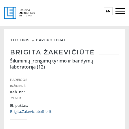
EN
TITULINIS
DARBUOTOJAI
BRIGITA ŽAKEVIČIŪTĖ
Šiluminių įrengimų tyrimo ir bandymų
laboratorija (12)
PAREIGOS:
INŽINIERĖ
Kab. nr.:
213-LK
El. paštas:
Brigita.Zakeviciute@lei.lt