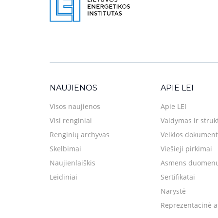
NAUJIENOS
APIE LEI
Visos naujienos
Apie LEI
Visi renginiai
Valdymas ir struk
Renginių archyvas
Veiklos dokument
Skelbimai
Viešieji pirkimai
Naujienlaiškis
Asmens duomenų
Leidiniai
Sertifikatai
Narystė
Reprezentacinė a