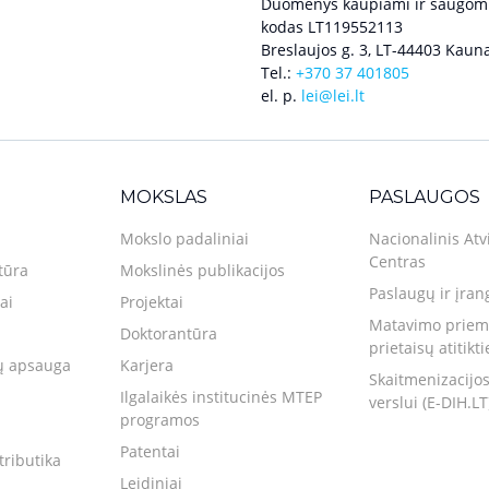
Duomenys kaupiami ir saugomi
kodas LT119552113
Breslaujos g. 3, LT-44403 Kauna
Tel.:
+370 37 401805
el. p.
lei@lei.lt
MOKSLAS
PASLAUGOS
Mokslo padaliniai
Nacionalinis Atv
Centras
tūra
Mokslinės publikacijos
Paslaugų ir įran
ai
Projektai
Matavimo priemo
Doktorantūra
prietaisų atitikt
 apsauga
Karjera
Skaitmenizacijos
Ilgalaikės institucinės MTEP
verslui (E-DIH.LT
programos
Patentai
tributika
Leidiniai