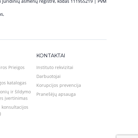
 Juridinių asmenų registre, kodas 111955219 | PVM
s,
KONTAKTAI
iros Prieigos
Instituto rekvizitai
Darbuotojai
gos katalogas
Korupcijos prevencija
nių ir šildymo
Pranešėjų apsauga
ies įvertinimas
 konsultacijos
)