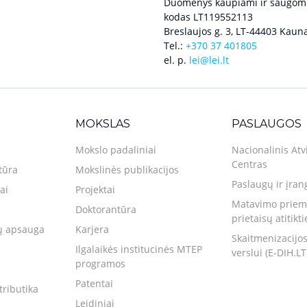
Duomenys kaupiami ir saugomi
kodas LT119552113
Breslaujos g. 3, LT-44403 Kauna
Tel.:
+370 37 401805
el. p.
lei@lei.lt
MOKSLAS
PASLAUGOS
Mokslo padaliniai
Nacionalinis Atv
Centras
tūra
Mokslinės publikacijos
Paslaugų ir įran
ai
Projektai
Matavimo priemo
Doktorantūra
prietaisų atitikt
 apsauga
Karjera
Skaitmenizacijos
Ilgalaikės institucinės MTEP
verslui (E-DIH.LT
programos
Patentai
tributika
Leidiniai