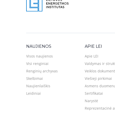
NAUJIENOS
APIE LEI
Visos naujienos
Apie LEI
Visi renginiai
Valdymas ir struk
Renginių archyvas
Veiklos dokument
Skelbimai
Viešieji pirkimai
Naujienlaiškis
Asmens duomenų
Leidiniai
Sertifikatai
Narystė
Reprezentacinė a