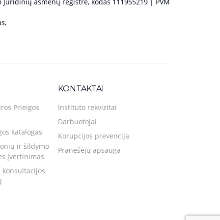
 Juridinių asmenų registre, kodas 111955219 | PVM
s,
KONTAKTAI
iros Prieigos
Instituto rekvizitai
Darbuotojai
gos katalogas
Korupcijos prevencija
nių ir šildymo
Pranešėjų apsauga
ies įvertinimas
 konsultacijos
)