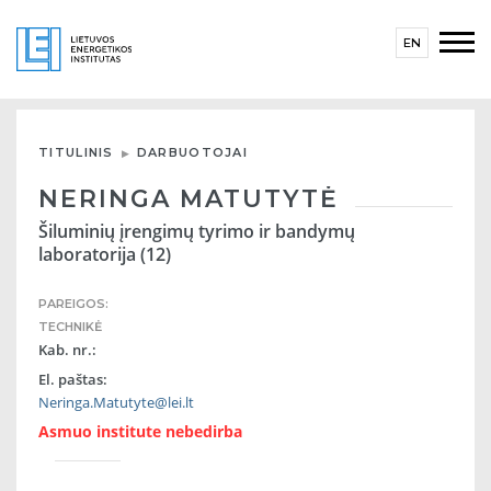
EN
TITULINIS
DARBUOTOJAI
NERINGA MATUTYTĖ
Šiluminių įrengimų tyrimo ir bandymų
laboratorija (12)
PAREIGOS:
TECHNIKĖ
Kab. nr.:
El. paštas:
Neringa.Matutyte@lei.lt
Asmuo institute nebedirba