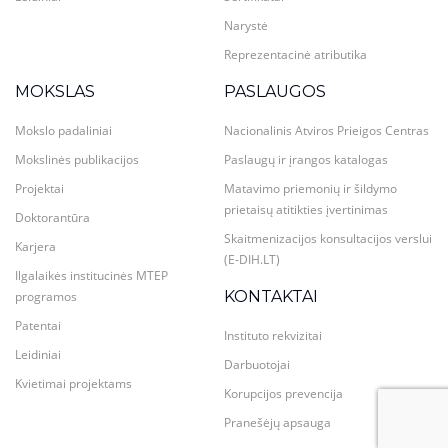
Narystė
Reprezentacinė atributika
MOKSLAS
PASLAUGOS
Mokslo padaliniai
Nacionalinis Atviros Prieigos Centras
Mokslinės publikacijos
Paslaugų ir įrangos katalogas
Projektai
Matavimo priemonių ir šildymo
prietaisų atitikties įvertinimas
Doktorantūra
Skaitmenizacijos konsultacijos verslui
Karjera
(E-DIH.LT)
Ilgalaikės institucinės MTEP
KONTAKTAI
programos
Patentai
Instituto rekvizitai
Leidiniai
Darbuotojai
Kvietimai projektams
Korupcijos prevencija
Pranešėjų apsauga