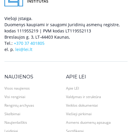
Viešoji įstaiga.
Duomenys kaupiami ir saugomi Juridinių asmenų registre,
kodas 111955219 | PVM kodas LT119552113
Breslaujos g. 3, LT-44403 Kaunas,
Tel.:
+370 37 401805
el. p.
lei@lei.lt
NAUJIENOS
APIE LEI
Visos naujienos
Apie LEI
Visi renginiai
Valdymas ir struktūra
Renginių archyvas
Veiklos dokumentai
Skelbimai
Viešieji pirkimai
Naujienlaiškis
Asmens duomenų apsauga
Leidiniai
Sertifikatai