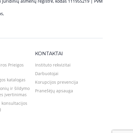
 Juridinių asmenų registre, kodas 111955219 | PVM
s,
KONTAKTAI
iros Prieigos
Instituto rekvizitai
Darbuotojai
gos katalogas
Korupcijos prevencija
nių ir šildymo
Pranešėjų apsauga
ies įvertinimas
 konsultacijos
)