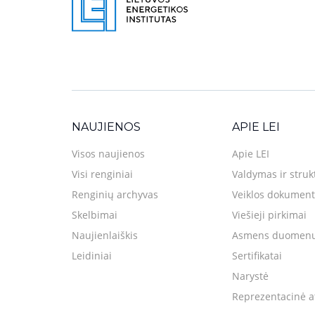
NAUJIENOS
APIE LEI
Visos naujienos
Apie LEI
Visi renginiai
Valdymas ir struk
Renginių archyvas
Veiklos dokument
Skelbimai
Viešieji pirkimai
Naujienlaiškis
Asmens duomenų
Leidiniai
Sertifikatai
Narystė
Reprezentacinė a