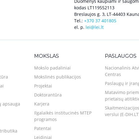
Duomenys kaupiami ir saugomi
kodas LT119552113
Breslaujos g. 3, LT-44403 Kauna
Tel.:
+370 37 401805
el. p.
lei@lei.lt
MOKSLAS
PASLAUGOS
Mokslo padaliniai
Nacionalinis Atv
Centras
tūra
Mokslinės publikacijos
Paslaugų ir įran
ai
Projektai
Matavimo priemo
Doktorantūra
prietaisų atitikt
 apsauga
Karjera
Skaitmenizacijos
Ilgalaikės institucinės MTEP
verslui (E-DIH.LT
programos
Patentai
tributika
Leidiniai