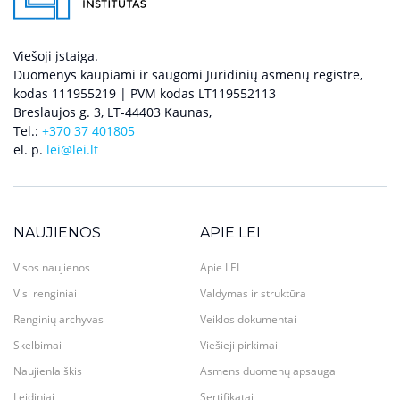
Viešoji įstaiga.
Duomenys kaupiami ir saugomi Juridinių asmenų registre,
kodas 111955219 | PVM kodas LT119552113
Breslaujos g. 3, LT-44403 Kaunas,
Tel.:
+370 37 401805
el. p.
lei@lei.lt
NAUJIENOS
APIE LEI
Visos naujienos
Apie LEI
Visi renginiai
Valdymas ir struktūra
Renginių archyvas
Veiklos dokumentai
Skelbimai
Viešieji pirkimai
Naujienlaiškis
Asmens duomenų apsauga
Leidiniai
Sertifikatai