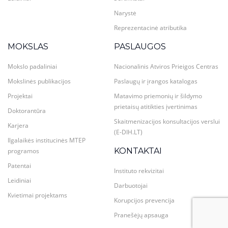
Narystė
Reprezentacinė atributika
MOKSLAS
PASLAUGOS
Mokslo padaliniai
Nacionalinis Atviros Prieigos Centras
Mokslinės publikacijos
Paslaugų ir įrangos katalogas
Projektai
Matavimo priemonių ir šildymo
prietaisų atitikties įvertinimas
Doktorantūra
Skaitmenizacijos konsultacijos verslui
Karjera
(E-DIH.LT)
Ilgalaikės institucinės MTEP
KONTAKTAI
programos
Patentai
Instituto rekvizitai
Leidiniai
Darbuotojai
Kvietimai projektams
Korupcijos prevencija
Pranešėjų apsauga