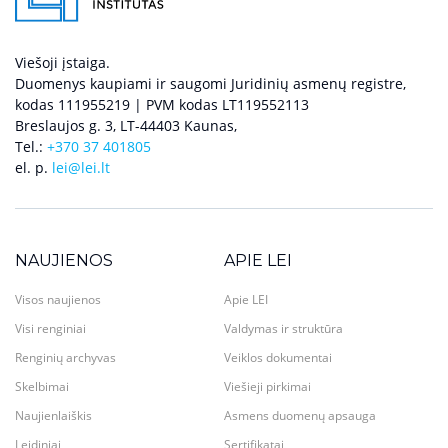
Viešoji įstaiga.
Duomenys kaupiami ir saugomi Juridinių asmenų registre,
kodas 111955219 | PVM kodas LT119552113
Breslaujos g. 3, LT-44403 Kaunas,
Tel.:
+370 37 401805
el. p.
lei@lei.lt
NAUJIENOS
APIE LEI
Visos naujienos
Apie LEI
Visi renginiai
Valdymas ir struktūra
Renginių archyvas
Veiklos dokumentai
Skelbimai
Viešieji pirkimai
Naujienlaiškis
Asmens duomenų apsauga
Leidiniai
Sertifikatai