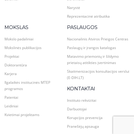
Narystė
Reprezentacinė atributika
MOKSLAS
PASLAUGOS
Mokslo padaliniai
Nacionalinis Atviros Prieigos Centras
Mokslinės publikacijos
Paslaugų ir įrangos katalogas
Projektai
Matavimo priemonių ir šildymo
prietaisų atitikties įvertinimas
Doktorantūra
Skaitmenizacijos konsultacijos verslui
Karjera
(E-DIH.LT)
Ilgalaikės institucinės MTEP
KONTAKTAI
programos
Patentai
Instituto rekvizitai
Leidiniai
Darbuotojai
Kvietimai projektams
Korupcijos prevencija
Pranešėjų apsauga