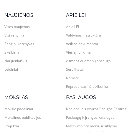
NAUJIENOS
APIE LEI
Visos naujienos
Apie LEI
Visi renginiai
Valdymas ir struktūra
Renginių archyvas
Veiklos dokumentai
Skelbimai
Viešieji pirkimai
Naujienlaiškis
Asmens duomenų apsauga
Leidiniai
Sertifikatai
Narystė
Reprezentacinė atributika
MOKSLAS
PASLAUGOS
Mokslo padaliniai
Nacionalinis Atviros Prieigos Centras
Mokslinės publikacijos
Paslaugų ir įrangos katalogas
Projektai
Matavimo priemonių ir šildymo