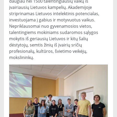
daugiau nei 1500 talentingiausių vaikų iš
įvairiausių Lietuvos kampelių. Akademijoje
striprinamas Lietuvos intelektinis potencialas,
investuojama į gabius ir motyvuotus vaikus.
Nepriklausomai nuo gyvenamosios vietos,
talentingiems mokiniams sudaromos sąlygos
mokytis iš geriausių Lietuvos ir kitų šalių
dėstytojų, semtis žinių iš įvairių sričių
profesionalų, kultūros, švietimo veikėjų,
mokslininkų.