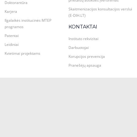
prietaisų atitikties įvertinimas
Doktorantūra
Skaitmenizacijos konsultacijos verslui
Karjera
(E-DIH.LT)
Ilgalaikės institucinės MTEP
KONTAKTAI
programos
Patentai
Instituto rekvizitai
Leidiniai
Darbuotojai
Kvietimai projektams
Korupcijos prevencija
Pranešėjų apsauga