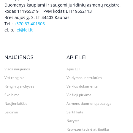
Duomenys kaupiami ir saugomi Juridinių asmenų registre,
kodas 111955219 | PVM kodas LT119552113
Breslaujos g. 3, LT-44403 Kaunas,
Tel.:
+370 37 401805
el. p.
lei@lei.lt
NAUJIENOS
APIE LEI
Visos naujienos
Apie LEI
Visi renginiai
Valdymas ir struktūra
Renginių archyvas
Veiklos dokumentai
Skelbimai
Viešieji pirkimai
Naujienlaiškis
Asmens duomenų apsauga
Leidiniai
Sertifikatai
Narystė
Reprezentacinė atributika