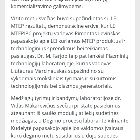
komercializavimo galimybėms.
Vizito metu svečias buvo supažindintas su LEI
MTEP rezultatų demonstracine erdve, kur LEI
MTEPIPC projektų vadovas Rimantas Levinskas
papasakojo apie LEI kuriamus MTEP produktus ir
technologinius sprendimus bei teikiamas
paslaugas. Dr. M. Farjoo taip pat lankėsi Plazminių
technologijų laboratorijoje, kurios vadovas
Liutauras Marcinauskas supažindino su
vykdomais moksliniais tyrimais ir sukurtomis
technologijomis bei plazmos generatoriais.
Medžiagų tyrimų ir bandymų laboratorijose dr.
Vidas Makarevičius svečiui pristatė pasiekimus
atgaunant iš saulės modulių atliekų sudėtines
medžiagas, o Degimo procesų laborantė Vilmantė
Kudelytė papasakojo apie jos valdomos įvairaus
kuro degimo metu susidariusių dujų sudėties