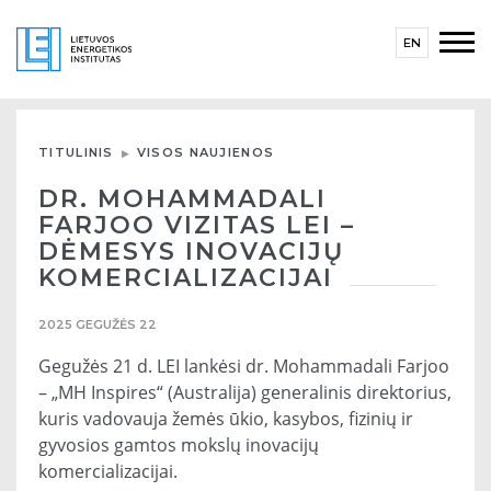
EN
TITULINIS
VISOS NAUJIENOS
DR. MOHAMMADALI
FARJOO VIZITAS LEI –
DĖMESYS INOVACIJŲ
KOMERCIALIZACIJAI
2025 GEGUŽĖS 22
Gegužės 21 d. LEI lankėsi dr. Mohammadali Farjoo
– „MH Inspires“ (Australija) generalinis direktorius,
kuris vadovauja žemės ūkio, kasybos, fizinių ir
gyvosios gamtos mokslų inovacijų
komercializacijai.