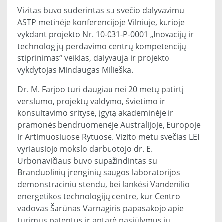
Vizitas buvo suderintas su svečio dalyvavimu
ASTP metinėje konferencijoje Vilniuje, kurioje
vykdant projekto Nr. 10-031-P-0001 „Inovacijų ir
technologijų perdavimo centrų kompetencijų
stiprinimas“ veiklas, dalyvauja ir projekto
vykdytojas Mindaugas Milieška.
Dr. M. Farjoo turi daugiau nei 20 metų patirtį
verslumo, projektų valdymo, švietimo ir
konsultavimo srityse, įgytą akademinėje ir
pramonės bendruomenėje Australijoje, Europoje
ir Artimuosiuose Rytuose. Vizito metu svečias LEI
vyriausiojo mokslo darbuotojo dr. E.
Urbonavičiaus buvo supažindintas su
Branduolinių įrenginių saugos laboratorijos
demonstraciniu stendu, bei lankėsi Vandenilio
energetikos technologijų centre, kur Centro
vadovas Šarūnas Varnagiris papasakojo apie
turimus patentus ir aptarė pasiūlymus jų