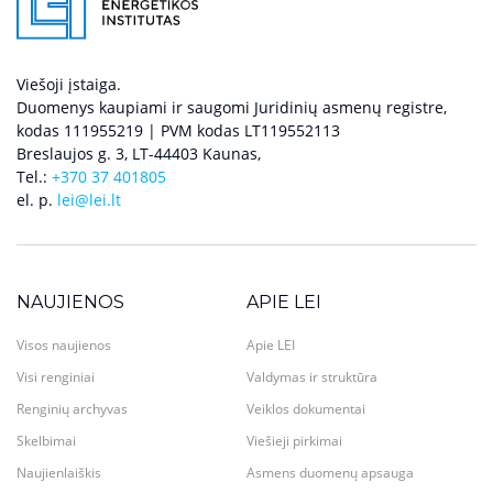
Viešoji įstaiga.
Duomenys kaupiami ir saugomi Juridinių asmenų registre,
kodas 111955219 | PVM kodas LT119552113
Breslaujos g. 3, LT-44403 Kaunas,
Tel.:
+370 37 401805
el. p.
lei@lei.lt
NAUJIENOS
APIE LEI
Visos naujienos
Apie LEI
Visi renginiai
Valdymas ir struktūra
Renginių archyvas
Veiklos dokumentai
Skelbimai
Viešieji pirkimai
Naujienlaiškis
Asmens duomenų apsauga