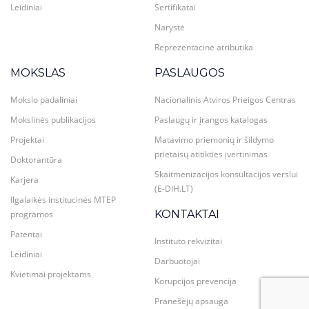
Leidiniai
Sertifikatai
Narystė
Reprezentacinė atributika
MOKSLAS
PASLAUGOS
Mokslo padaliniai
Nacionalinis Atviros Prieigos Centras
Mokslinės publikacijos
Paslaugų ir įrangos katalogas
Projektai
Matavimo priemonių ir šildymo
prietaisų atitikties įvertinimas
Doktorantūra
Skaitmenizacijos konsultacijos verslui
Karjera
(E-DIH.LT)
Ilgalaikės institucinės MTEP
KONTAKTAI
programos
Patentai
Instituto rekvizitai
Leidiniai
Darbuotojai
Kvietimai projektams
Korupcijos prevencija
Pranešėjų apsauga