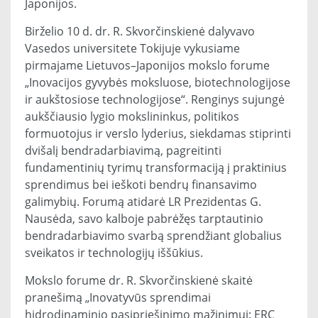
Japonijos.
Birželio 10 d. dr. R. Skvorčinskienė dalyvavo
Vasedos universitete Tokijuje vykusiame
pirmajame Lietuvos–Japonijos mokslo forume
„Inovacijos gyvybės moksluose, biotechnologijose
ir aukštosiose technologijose“. Renginys sujungė
aukščiausio lygio mokslininkus, politikos
formuotojus ir verslo lyderius, siekdamas stiprinti
dvišalį bendradarbiavimą, pagreitinti
fundamentinių tyrimų transformaciją į praktinius
sprendimus bei ieškoti bendrų finansavimo
galimybių. Forumą atidarė LR Prezidentas G.
Nausėda, savo kalboje pabrėžęs tarptautinio
bendradarbiavimo svarbą sprendžiant globalius
sveikatos ir technologijų iššūkius.
Mokslo forume dr. R. Skvorčinskienė skaitė
pranešimą „Inovatyvūs sprendimai
hidrodinaminio pasipriešinimo mažinimui: ERC