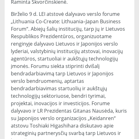
Raminta Skvorčinskienė.
Birželio 9 d. LEI atstovė dalyvavo verslo forume
„Lithuania Co-Create: Lithuania–Japan Business
Forum“. Abiejų šalių institucijų, tarp jų ir Lietuvos
Respublikos Prezidentūros, organizuotame
renginyje dalyvavo Lietuvos ir Japonijos verslo
lyderiai, valstybinių institucijų atstovai, inovacijų
agentūros, startuoliai ir aukštųjų technologijų
įmonės. Forumu siekta stiprinti dvišalį
bendradarbiavimą tarp Lietuvos ir Japonijos
verslo bendruomenių, aptartas
bendradarbiavimas startuolių ir aukštųjų
technologijų sektoriuose, bendri tyrimai,
projektai, inovacijos ir investicijos. Forume
dalyvavo ir LR Prezidentas Gitanas Nausėda, kuris
su Japonijos verslo organizacijos „Keidanren“
atstovu Toshiaki Higashihara diskutavo apie
strateginių partnerysčių svarbą tarp Lietuvos ir