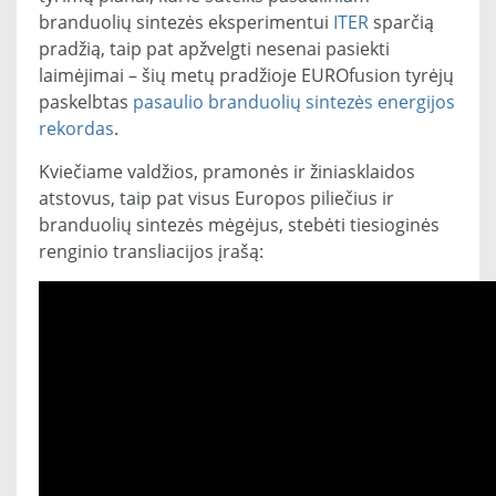
branduolių sintezės eksperimentui
ITER
sparčią
pradžią, taip pat apžvelgti nesenai pasiekti
laimėjimai – šių metų pradžioje EUROfusion tyrėjų
paskelbtas
pasaulio branduolių sintezės energijos
rekordas
.
Kviečiame valdžios, pramonės ir žiniasklaidos
atstovus, taip pat visus Europos piliečius ir
branduolių sintezės mėgėjus, stebėti tiesioginės
renginio transliacijos įrašą: