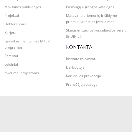
Mokslinės publikacijos
Paslaugų ir įrangos katalogas
Projektai
Matavimo priemonių ir šildymo
prietaisų atitikties įvertinimas
Doktorantūra
Skaitmenizacijos konsultacijos verslui
Karjera
(E-DIH.LT)
Ilgalaikės institucinės MTEP
KONTAKTAI
programos
Patentai
Instituto rekvizitai
Leidiniai
Darbuotojai
Kvietimai projektams
Korupcijos prevencija
Pranešėjų apsauga