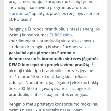
programos, naujos Europos mokslinių tyrimų ir
inovacijų finansavimo programos „
Europos
Horizontas
“ apimtyje, pradžios renginys „Horizon
EUROfusion“.
Renginyje Europos branduolių sintezės energijos
tyrimų konsorciumas
EUROfusion
,
koordinuojantis branduolių sintezės ekspertų,
studentų ir įrenginių iš visos Europos veiklą,
paskelbė apie pirmosios Europoje
demonstracinės branduolių sintezės jėgainės
DEMO koncepcinio projektavimo pradžią
. Ši
pirmoji tokio tipo branduolių sintezės jėgainė
turėtų pradėti veikti maždaug šio amžiaus
viduryje. Numatoma, jog jėgainė į elektros tinklą
tieks 300–500 megavatų švarios ir saugios iš
branduolių sintezės pagamintos energijos.
Renginio metu pristatyti konsorciumo mokslinių
tyrimų planai, kurie suteiks pasauliniam