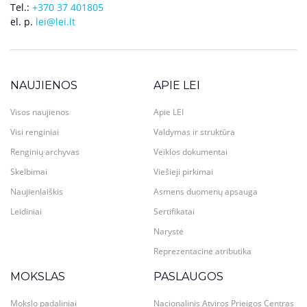
Tel.:
+370 37 401805
el. p.
lei@lei.lt
NAUJIENOS
APIE LEI
Visos naujienos
Apie LEI
Visi renginiai
Valdymas ir struktūra
Renginių archyvas
Veiklos dokumentai
Skelbimai
Viešieji pirkimai
Naujienlaiškis
Asmens duomenų apsauga
Leidiniai
Sertifikatai
Narystė
Reprezentacinė atributika
MOKSLAS
PASLAUGOS
Mokslo padaliniai
Nacionalinis Atviros Prieigos Centras