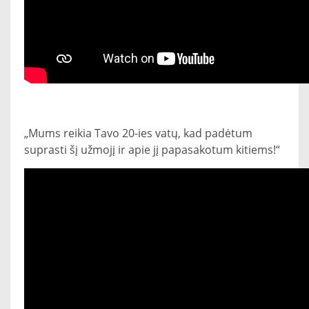
„Mums reikia Tavo 20-ies vatų, kad padėtum
suprasti šį užmojį ir apie jį papasakotum kitiems!“