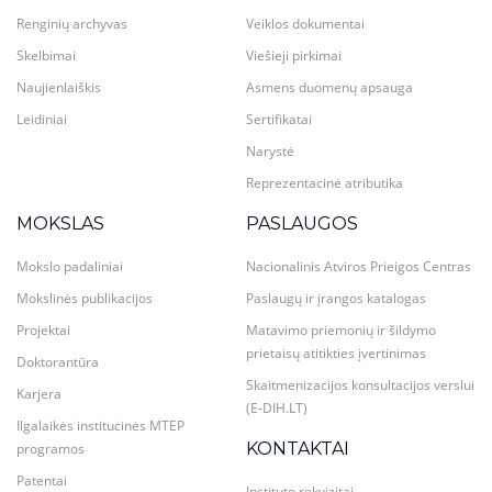
Renginių archyvas
Veiklos dokumentai
Skelbimai
Viešieji pirkimai
Naujienlaiškis
Asmens duomenų apsauga
Leidiniai
Sertifikatai
Narystė
Reprezentacinė atributika
MOKSLAS
PASLAUGOS
Mokslo padaliniai
Nacionalinis Atviros Prieigos Centras
Mokslinės publikacijos
Paslaugų ir įrangos katalogas
Projektai
Matavimo priemonių ir šildymo
prietaisų atitikties įvertinimas
Doktorantūra
Skaitmenizacijos konsultacijos verslui
Karjera
(E-DIH.LT)
Ilgalaikės institucinės MTEP
KONTAKTAI
programos
Patentai
Instituto rekvizitai