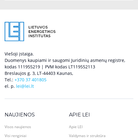
Viešoji įstaiga.
Duomenys kaupiami ir saugomi Juridinių asmenų registre,
kodas 111955219 | PVM kodas LT119552113
Breslaujos g. 3, LT-44403 Kaunas,
Tel.:
+370 37 401805
el. p.
lei@lei.lt
NAUJIENOS
APIE LEI
Visos naujienos
Apie LEI
Visi renginiai
Valdymas ir struktūra