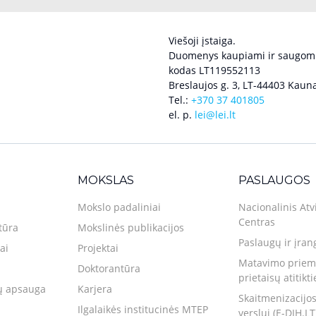
Viešoji įstaiga.
Duomenys kaupiami ir saugomi
kodas LT119552113
Breslaujos g. 3, LT-44403 Kauna
Tel.:
+370 37 401805
el. p.
lei@lei.lt
MOKSLAS
PASLAUGOS
Mokslo padaliniai
Nacionalinis Atv
Centras
tūra
Mokslinės publikacijos
Paslaugų ir įran
ai
Projektai
Matavimo priemo
Doktorantūra
prietaisų atitikt
 apsauga
Karjera
Skaitmenizacijos
Ilgalaikės institucinės MTEP
verslui (E-DIH.LT