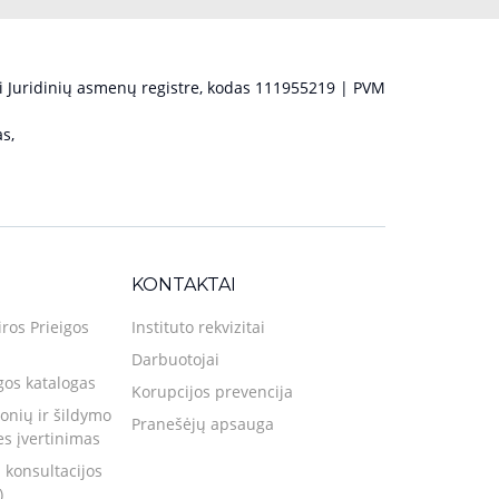
 Juridinių asmenų registre, kodas 111955219 | PVM
s,
KONTAKTAI
iros Prieigos
Instituto rekvizitai
Darbuotojai
gos katalogas
Korupcijos prevencija
nių ir šildymo
Pranešėjų apsauga
ies įvertinimas
 konsultacijos
)