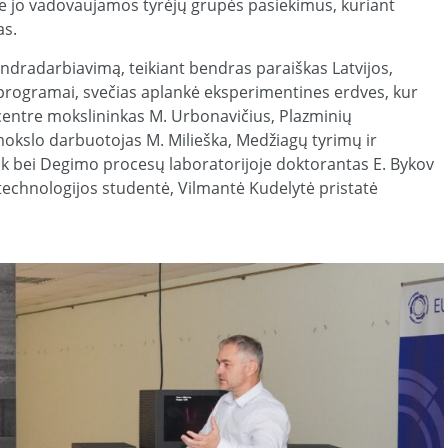
e jo vadovaujamos tyrėjų grupės pasiekimus, kuriant
as.
ndradarbiavimą, teikiant bendras paraiškas Latvijos,
 programai, svečias aplankė eksperimentines erdves, kur
centre mokslininkas M. Urbonavičius, Plazminių
mokslo darbuotojas M. Milieška, Medžiagų tyrimų ir
ak bei Degimo procesų laboratorijoje doktorantas E. Bykov
otechnologijos studentė, Vilmantė Kudelytė pristatė