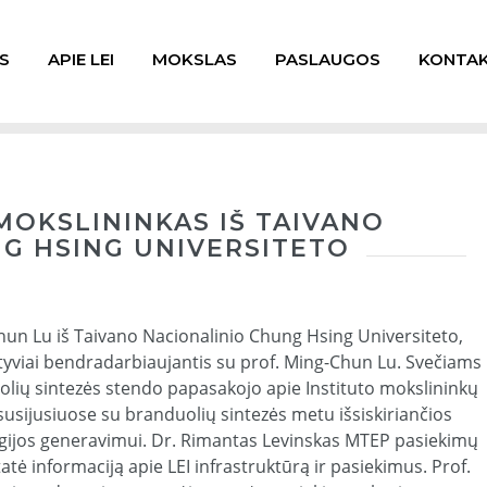
S
APIE LEI
MOKSLAS
PASLAUGOS
KONTAK
MOKSLININKAS IŠ TAIVANO
G HSING UNIVERSITETO
Chun Lu iš Taivano Nacionalinio Chung Hsing Universiteto,
ktyviai bendradarbiaujantis su prof. Ming-Chun Lu. Svečiams
olių sintezės stendo papasakojo apie Instituto mokslininkų
usijusiuose su branduolių sintezės metu išsiskiriančios
gijos generavimui. Dr. Rimantas Levinskas MTEP pasiekimų
tė informaciją apie LEI infrastruktūrą ir pasiekimus. Prof.