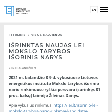
EN
TITULINIS
VISOS NAUJIENOS
IŠRINKTAS NAUJAS LEI
MOKSLO TARYBOS
IŠORINIS NARYS
2021 BALANDŽIO 9
2021 m. balandžio 8-9 d. vykusiuose Lietuvos
energetikos instituto Mokslo tarybos išorinio
nario rinkimuose ryškia persvara (surinkęs 81
proc. balsų) laimėjo Žilvinas Danys.
Apie vykusius rinkimus:
https://lei.lt/isorinio-lei-
mokslo-tarybos-nario-rinkimai-kandidatai/