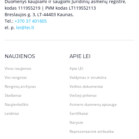
Duomenys kaupiami ir saugomi Juridinių asmenų registre,
kodas 111955219 | PVM kodas LT119552113
Breslaujos g. 3, LT-44403 Kaunas,
Tel.:
+370 37 401805
el. p.
lei@lei.lt
NAUJIENOS
APIE LEI
Visos naujienos
Apie LEI
Visi renginiai
Valdymas ir struktūra
Renginių archyvas
Veiklos dokumentai
Skelbimai
Viešieji pirkimai
Naujienlaiškis
Asmens duomenų apsauga
Leidiniai
Sertifikatai
Narystė
Reprezentacinė atributika