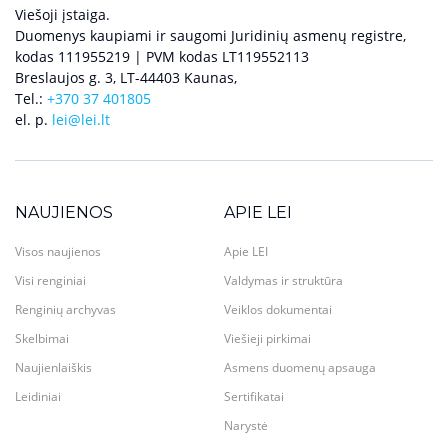
Viešoji įstaiga.
Duomenys kaupiami ir saugomi Juridinių asmenų registre,
kodas 111955219 | PVM kodas LT119552113
Breslaujos g. 3, LT-44403 Kaunas,
Tel.:
+370 37 401805
el. p.
lei@lei.lt
NAUJIENOS
APIE LEI
Visos naujienos
Apie LEI
Visi renginiai
Valdymas ir struktūra
Renginių archyvas
Veiklos dokumentai
Skelbimai
Viešieji pirkimai
Naujienlaiškis
Asmens duomenų apsauga
Leidiniai
Sertifikatai
Narystė