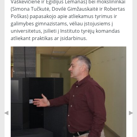
Vaškevičienė ir Egidijus Lemanas) bei mokslininkai
(Simona Tučkutė, Dovilė Gimžauskaitė ir Robertas
Poškas) papasakojo apie atliekamus tyrimus ir
galimybes gimnazistams, vėliau įstojusiems į
universitetus, įsilieti į Instituto tyrėjų komandas
atliekant praktikas ar įsidarbinus.