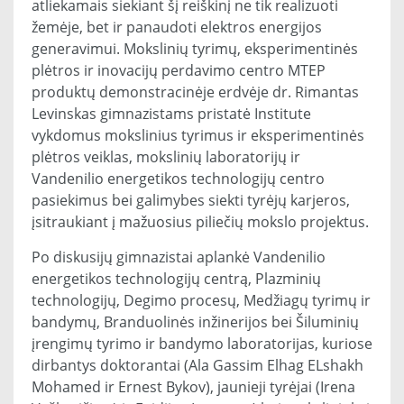
atliekamais siekiant šį reiškinį ne tik realizuoti
žemėje, bet ir panaudoti elektros energijos
generavimui. Mokslinių tyrimų, eksperimentinės
plėtros ir inovacijų perdavimo centro MTEP
produktų demonstracinėje erdvėje dr. Rimantas
Levinskas gimnazistams pristatė Institute
vykdomus mokslinius tyrimus ir eksperimentinės
plėtros veiklas, mokslinių laboratorijų ir
Vandenilio energetikos technologijų centro
pasiekimus bei galimybes siekti tyrėjų karjeros,
įsitraukiant į mažuosius piliečių mokslo projektus.
Po diskusijų gimnazistai aplankė Vandenilio
energetikos technologijų centrą, Plazminių
technologijų, Degimo procesų, Medžiagų tyrimų ir
bandymų, Branduolinės inžinerijos bei Šiluminių
įrengimų tyrimo ir bandymo laboratorijas, kuriose
dirbantys doktorantai (Ala Gassim Elhag ELshakh
Mohamed ir Ernest Bykov), jaunieji tyrėjai (Irena