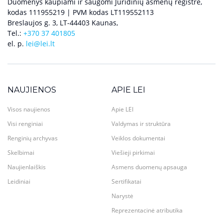
Duomenys kaupiami ir saugomi Juridinių asmenų registre,
kodas 111955219 | PVM kodas LT119552113
Breslaujos g. 3, LT-44403 Kaunas,
Tel.:
+370 37 401805
el. p.
lei@lei.lt
NAUJIENOS
APIE LEI
Visos naujienos
Apie LEI
Visi renginiai
Valdymas ir struktūra
Renginių archyvas
Veiklos dokumentai
Skelbimai
Viešieji pirkimai
Naujienlaiškis
Asmens duomenų apsauga
Leidiniai
Sertifikatai
Narystė
Reprezentacinė atributika