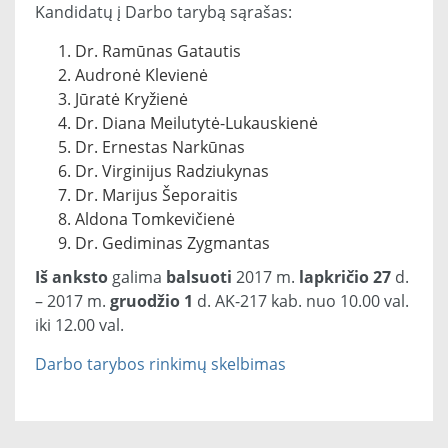
Kandidatų į Darbo tarybą sąrašas:
Dr. Ramūnas Gatautis
Audronė Klevienė
Jūratė Kryžienė
Dr. Diana Meilutytė-Lukauskienė
Dr. Ernestas Narkūnas
Dr. Virginijus Radziukynas
Dr. Marijus Šeporaitis
Aldona Tomkevičienė
Dr. Gediminas Zygmantas
Iš anksto
galima
balsuoti
2017 m.
lapkričio 27
d.
– 2017 m.
gruodžio 1
d. AK-217 kab. nuo 10.00 val.
iki 12.00 val.
Darbo tarybos rinkimų skelbimas