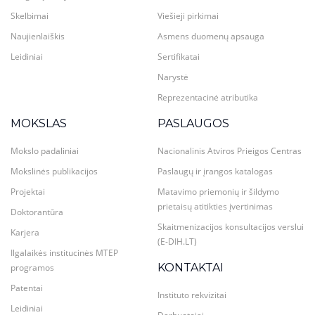
Skelbimai
Viešieji pirkimai
Naujienlaiškis
Asmens duomenų apsauga
Leidiniai
Sertifikatai
Narystė
Reprezentacinė atributika
MOKSLAS
PASLAUGOS
Mokslo padaliniai
Nacionalinis Atviros Prieigos Centras
Mokslinės publikacijos
Paslaugų ir įrangos katalogas
Projektai
Matavimo priemonių ir šildymo
prietaisų atitikties įvertinimas
Doktorantūra
Skaitmenizacijos konsultacijos verslui
Karjera
(E-DIH.LT)
Ilgalaikės institucinės MTEP
KONTAKTAI
programos
Patentai
Instituto rekvizitai
Leidiniai