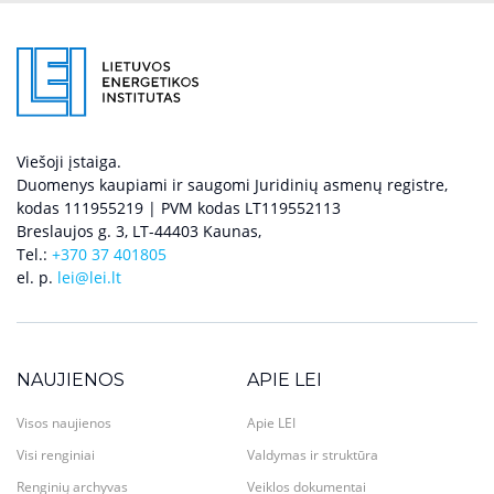
Viešoji įstaiga.
Duomenys kaupiami ir saugomi Juridinių asmenų registre,
kodas 111955219 | PVM kodas LT119552113
Breslaujos g. 3, LT-44403 Kaunas,
Tel.:
+370 37 401805
el. p.
lei@lei.lt
NAUJIENOS
APIE LEI
Visos naujienos
Apie LEI
Visi renginiai
Valdymas ir struktūra
Renginių archyvas
Veiklos dokumentai