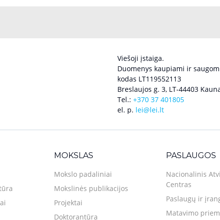
Viešoji įstaiga.
Duomenys kaupiami ir saugomi
kodas LT119552113
Breslaujos g. 3, LT-44403 Kauna
Tel.:
+370 37 401805
el. p.
lei@lei.lt
MOKSLAS
PASLAUGOS
Mokslo padaliniai
Nacionalinis Atv
Centras
tūra
Mokslinės publikacijos
Paslaugų ir įran
ai
Projektai
Matavimo priemo
Doktorantūra