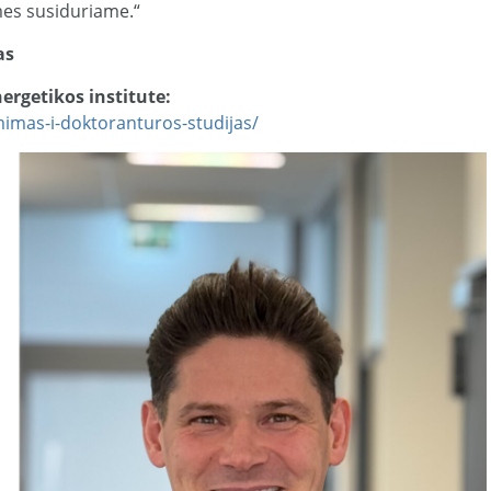
es susiduriame.“
as
ergetikos institute:
mimas-i-doktoranturos-studijas/