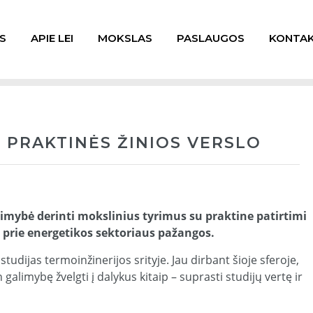
S
APIE LEI
MOKSLAS
PASLAUGOS
KONTAK
 PRAKTINĖS ŽINIOS VERSLO
limybė derinti mokslinius tyrimus su praktine patirtimi
s prie energetikos sektoriaus pažangos.
tudijas termoinžinerijos srityje. Jau dirbant šioje sferoje,
 galimybę žvelgti į dalykus kitaip – suprasti studijų vertę ir