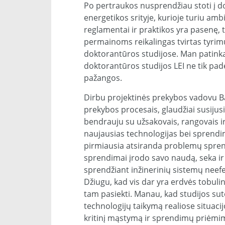
Po pertraukos nusprendžiau stoti į dok
energetikos srityje, kurioje turiu amb
reglamentai ir praktikos yra pasenę, 
permainoms reikalingas tvirtas tyrimų
doktorantūros studijose. Man patinka ku
doktorantūros studijos LEI ne tik padė
pažangos.
Dirbu projektinės prekybos vadovu Ba
prekybos procesais, glaudžiai susijus
bendrauju su užsakovais, rangovais ir
naujausias technologijas bei sprendim
pirmiausia atsiranda problemų sprendi
sprendimai įrodo savo naudą, seka ir
sprendžiant inžinerinių sistemų neef
Džiugu, kad vis dar yra erdvės tobulin
tam pasiekti. Manau, kad studijos sutei
technologijų taikymą realiose situaci
kritinį mąstymą ir sprendimų priėmimo