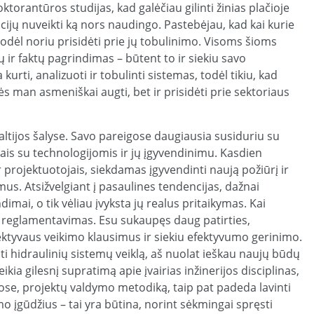
torantūros studijas, kad galėčiau gilinti žinias plačioje
icijų nuveikti ką nors naudingo. Pastebėjau, kad kai kurie
todėl noriu prisidėti prie jų tobulinimo. Visoms šioms
 ir faktų pagrindimas – būtent to ir siekiu savo
rti, analizuoti ir tobulinti sistemas, todėl tikiu, kad
s man asmeniškai augti, bet ir prisidėti prie sektoriaus
ltijos šalyse. Savo pareigose daugiausia susiduriu su
iais su technologijomis ir jų įgyvendinimu. Kasdien
 projektuotojais, siekdamas įgyvendinti naują požiūrį ir
us. Atsižvelgiant į pasaulines tendencijas, dažnai
mai, o tik vėliau įvyksta jų realus pritaikymas. Kai
 reglamentavimas. Esu sukaupęs daug patirties,
ektyvaus veikimo klausimus ir siekiu efektyvumo gerinimo.
ti hidraulinių sistemų veiklą, aš nuolat ieškau naujų būdų
kia gilesnį supratimą apie įvairias inžinerijos disciplinas,
jose, projektų valdymo metodiką, taip pat padeda lavinti
 įgūdžius – tai yra būtina, norint sėkmingai spręsti