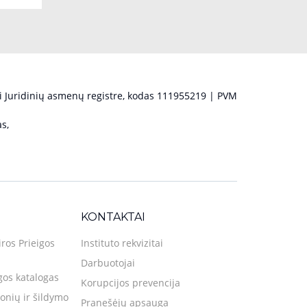
 Juridinių asmenų registre, kodas 111955219 | PVM
s,
KONTAKTAI
iros Prieigos
Instituto rekvizitai
Darbuotojai
gos katalogas
Korupcijos prevencija
nių ir šildymo
Pranešėjų apsauga