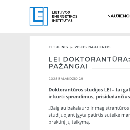
NAUJIENO
TITULINIS
VISOS NAUJIENOS
LEI DOKTORANTŪRA:
PAŽANGAI
2025 BALANDŽIO 29
Doktorantūros studijos LEI – tai ga
ir kurti sprendimus, prisidedančiu
„Baigiau bakalauro ir magistrantūros s
studijuojant įgyta patirtis suteikė man
praktinį jų taikymą.