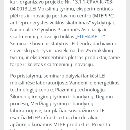
kurį organizavo projekto Nr. 13.1.1-CPVA-K-703-
04-0013 „LEI Mokslinių tyrimų, eksperimentinės
plėtros ir inovacijų perdavimo centro (MTEPIPC)
antreprenerystės veiklos skatinimas“ vykdytojai,
Nacionalinė Gynybos Pramonės Asociacija ir
skaitmeninių inovacijų tinklas „
EDIH4IAE.LT
“.
Seminare buvo pristatytos LEI bendradarbiavimo
su verslu patirtys ir pasiekimai bei 25 mokslinių
tyrimų ir eksperimentinės plėtros produktai, tame
tarpe ir keletas skaitmeninių inovacijų.
Po pristatymų, seminaro dalyviai lankėsi LEI
mokslinėse laboratorijose: Vandenilio energetikos
technologijų centre, Plazminių technologijų,
Šiluminių įrengimų tyrimo ir bandymų, Degimo
procesų, Medžiagų tyrimų ir bandymų
laboratorijose, kur plačiau susipažino su LEI
esančia MTEP infrastruktūra bei detaliau
apžiūrėjo kuriamus MTEP produktus. Po vizito