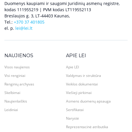
Duomenys kaupiami ir saugomi Juridinių asmenų registre,
kodas 111955219 | PVM kodas LT119552113
Breslaujos g. 3, LT-44403 Kaunas,
Tel.:
+370 37 401805
el. p.
lei@lei.lt
NAUJIENOS
APIE LEI
Visos naujienos
Apie LEI
Visi renginiai
Valdymas ir struktūra
Renginių archyvas
Veiklos dokumentai
Skelbimai
Viešieji pirkimai
Naujienlaiškis
Asmens duomenų apsauga
Leidiniai
Sertifikatai
Narystė
Reprezentacinė atributika