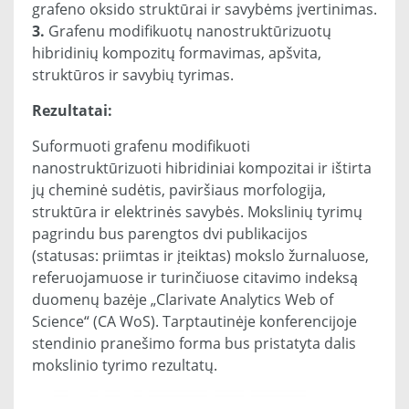
grafeno oksido struktūrai ir savybėms įvertinimas.
3.
Grafenu modifikuotų nanostruktūrizuotų
hibridinių kompozitų formavimas, apšvita,
struktūros ir savybių tyrimas.
Rezultatai:
Suformuoti grafenu modifikuoti
nanostruktūrizuoti hibridiniai kompozitai ir ištirta
jų cheminė sudėtis, paviršiaus morfologija,
struktūra ir elektrinės savybės. Mokslinių tyrimų
pagrindu bus parengtos dvi publikacijos
(statusas: priimtas ir įteiktas) mokslo žurnaluose,
referuojamuose ir turinčiuose citavimo indeksą
duomenų bazėje „Clarivate Analytics Web of
Science“ (CA WoS). Tarptautinėje konferencijoje
stendinio pranešimo forma bus pristatyta dalis
mokslinio tyrimo rezultatų.