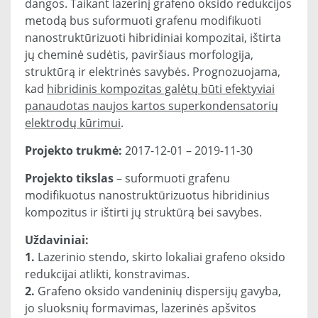
dangos. Taikant lazerinį grafeno oksido redukcijos
metodą bus suformuoti grafenu modifikuoti
nanostruktūrizuoti hibridiniai kompozitai, ištirta
jų cheminė sudėtis, paviršiaus morfologija,
struktūrą ir elektrinės savybės. Prognozuojama,
kad
hibridinis kompozitas galėtų būti efektyviai
panaudotas naujos kartos superkondensatorių
elektrodų kūrimui
.
Projekto trukmė:
2017-12-01 – 2019-11-30
Projekto tikslas
– suformuoti grafenu
modifikuotus nanostruktūrizuotus hibridinius
kompozitus ir ištirti jų struktūrą bei savybes.
Uždaviniai:
1.
Lazerinio stendo, skirto lokaliai grafeno oksido
redukcijai atlikti, konstravimas.
2.
Grafeno oksido vandeninių dispersijų gavyba,
jo sluoksnių formavimas, lazerinės apšvitos