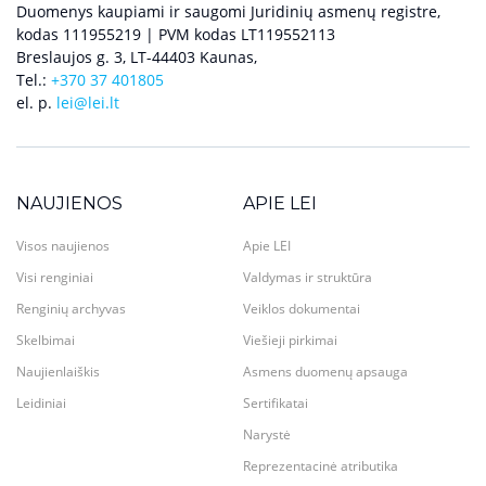
Duomenys kaupiami ir saugomi Juridinių asmenų registre,
kodas 111955219 | PVM kodas LT119552113
Breslaujos g. 3, LT-44403 Kaunas,
Tel.:
+370 37 401805
el. p.
lei@lei.lt
NAUJIENOS
APIE LEI
Visos naujienos
Apie LEI
Visi renginiai
Valdymas ir struktūra
Renginių archyvas
Veiklos dokumentai
Skelbimai
Viešieji pirkimai
Naujienlaiškis
Asmens duomenų apsauga
Leidiniai
Sertifikatai
Narystė
Reprezentacinė atributika