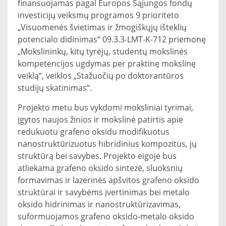
finansuojamas pagal Europos Sąjungos fondų
investicijų veiksmų programos 9 prioriteto
„Visuomenės švietimas ir žmogiškųjų išteklių
potencialo didinimas“ 09.3.3-LMT-K-712 priemonę
„Mokslininkų, kitų tyrėjų, studentų mokslinės
kompetencijos ugdymas per praktinę mokslinę
veiklą“, veiklos „Stažuočių po doktorantūros
studijų skatinimas“.
Projekto metu bus vykdomi moksliniai tyrimai,
įgytos naujos žinios ir mokslinė patirtis apie
redukuotu grafeno oksidu modifikuotus
nanostruktūrizuotus hibridinius kompozitus, jų
struktūrą bei savybes. Projekto eigoje bus
atliekama grafeno oksido sintezė, sluoksnių
formavimas ir lazerinės apšvitos grafeno oksido
struktūrai ir savybėms įvertinimas bei metalo
oksido hidrinimas ir nanostruktūrizavimas,
suformuojamos grafeno oksido-metalo oksido