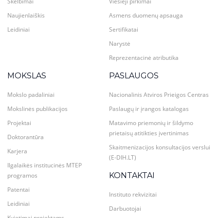
Skelbimai
Viešieji pirkimai
Naujienlaiškis
Asmens duomenų apsauga
Leidiniai
Sertifikatai
Narystė
Reprezentacinė atributika
MOKSLAS
PASLAUGOS
Mokslo padaliniai
Nacionalinis Atviros Prieigos Centras
Mokslinės publikacijos
Paslaugų ir įrangos katalogas
Projektai
Matavimo priemonių ir šildymo
prietaisų atitikties įvertinimas
Doktorantūra
Skaitmenizacijos konsultacijos verslui
Karjera
(E-DIH.LT)
Ilgalaikės institucinės MTEP
KONTAKTAI
programos
Patentai
Instituto rekvizitai
Leidiniai
Darbuotojai
Kvietimai projektams