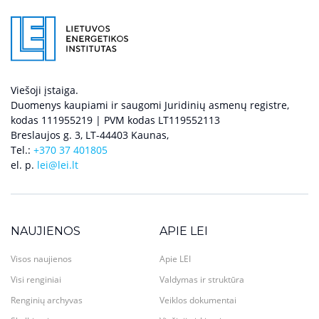
Viešoji įstaiga.
Duomenys kaupiami ir saugomi Juridinių asmenų registre,
kodas 111955219 | PVM kodas LT119552113
Breslaujos g. 3, LT-44403 Kaunas,
Tel.:
+370 37 401805
el. p.
lei@lei.lt
NAUJIENOS
APIE LEI
Visos naujienos
Apie LEI
Visi renginiai
Valdymas ir struktūra
Renginių archyvas
Veiklos dokumentai