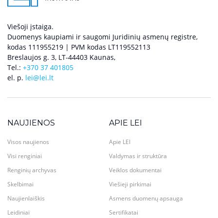
Viešoji įstaiga.
Duomenys kaupiami ir saugomi Juridinių asmenų registre,
kodas 111955219 | PVM kodas LT119552113
Breslaujos g. 3, LT-44403 Kaunas,
Tel.:
+370 37 401805
el. p.
lei@lei.lt
NAUJIENOS
APIE LEI
Visos naujienos
Apie LEI
Visi renginiai
Valdymas ir struktūra
Renginių archyvas
Veiklos dokumentai
Skelbimai
Viešieji pirkimai
Naujienlaiškis
Asmens duomenų apsauga
Leidiniai
Sertifikatai