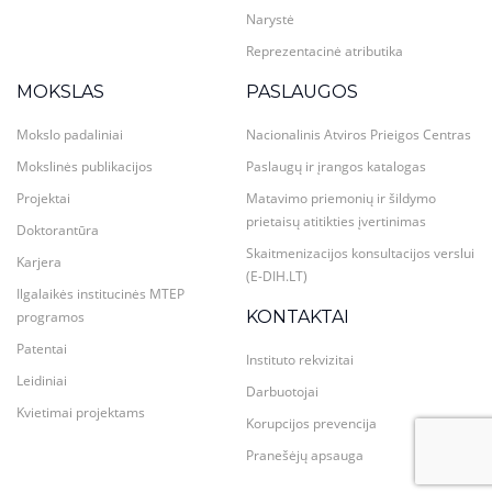
Narystė
Reprezentacinė atributika
MOKSLAS
PASLAUGOS
Mokslo padaliniai
Nacionalinis Atviros Prieigos Centras
Mokslinės publikacijos
Paslaugų ir įrangos katalogas
Projektai
Matavimo priemonių ir šildymo
prietaisų atitikties įvertinimas
Doktorantūra
Skaitmenizacijos konsultacijos verslui
Karjera
(E-DIH.LT)
Ilgalaikės institucinės MTEP
KONTAKTAI
programos
Patentai
Instituto rekvizitai
Leidiniai
Darbuotojai
Kvietimai projektams
Korupcijos prevencija
Pranešėjų apsauga