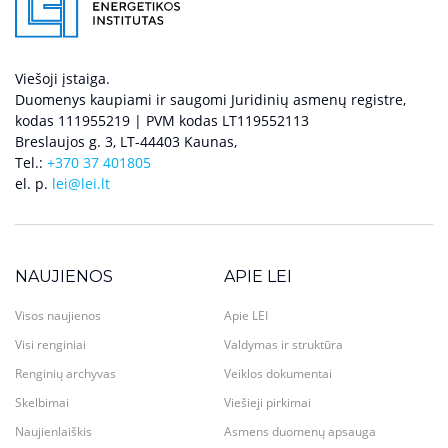
Viešoji įstaiga.
Duomenys kaupiami ir saugomi Juridinių asmenų registre,
kodas 111955219 | PVM kodas LT119552113
Breslaujos g. 3, LT-44403 Kaunas,
Tel.:
+370 37 401805
el. p.
lei@lei.lt
NAUJIENOS
APIE LEI
Visos naujienos
Apie LEI
Visi renginiai
Valdymas ir struktūra
Renginių archyvas
Veiklos dokumentai
Skelbimai
Viešieji pirkimai
Naujienlaiškis
Asmens duomenų apsauga