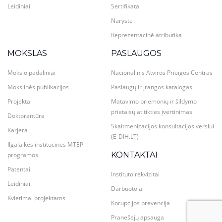
Leidiniai
Sertifikatai
Narystė
Reprezentacinė atributika
MOKSLAS
PASLAUGOS
Mokslo padaliniai
Nacionalinis Atviros Prieigos Centras
Mokslinės publikacijos
Paslaugų ir įrangos katalogas
Projektai
Matavimo priemonių ir šildymo
prietaisų atitikties įvertinimas
Doktorantūra
Skaitmenizacijos konsultacijos verslui
Karjera
(E-DIH.LT)
Ilgalaikės institucinės MTEP
KONTAKTAI
programos
Patentai
Instituto rekvizitai
Leidiniai
Darbuotojai
Kvietimai projektams
Korupcijos prevencija
Pranešėjų apsauga