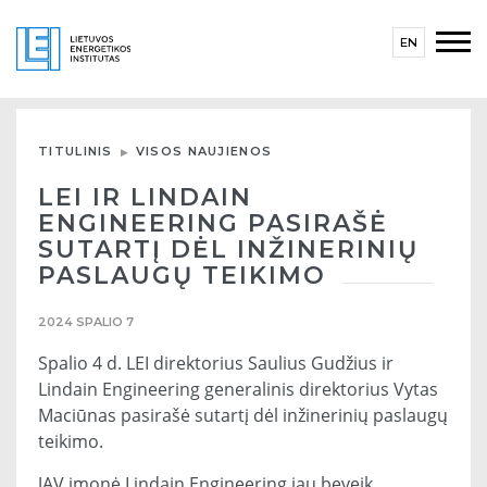
EN
TITULINIS
VISOS NAUJIENOS
LEI IR LINDAIN
ENGINEERING PASIRAŠĖ
SUTARTĮ DĖL INŽINERINIŲ
PASLAUGŲ TEIKIMO
2024 SPALIO 7
Spalio 4 d. LEI direktorius Saulius Gudžius ir
Lindain Engineering generalinis direktorius Vytas
Maciūnas pasirašė sutartį dėl inžinerinių paslaugų
teikimo.
JAV įmonė Lindain Engineering jau beveik