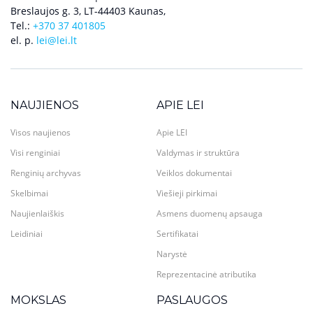
Breslaujos g. 3, LT-44403 Kaunas,
Tel.:
+370 37 401805
el. p.
lei@lei.lt
NAUJIENOS
APIE LEI
Visos naujienos
Apie LEI
Visi renginiai
Valdymas ir struktūra
Renginių archyvas
Veiklos dokumentai
Skelbimai
Viešieji pirkimai
Naujienlaiškis
Asmens duomenų apsauga
Leidiniai
Sertifikatai
Narystė
Reprezentacinė atributika
MOKSLAS
PASLAUGOS