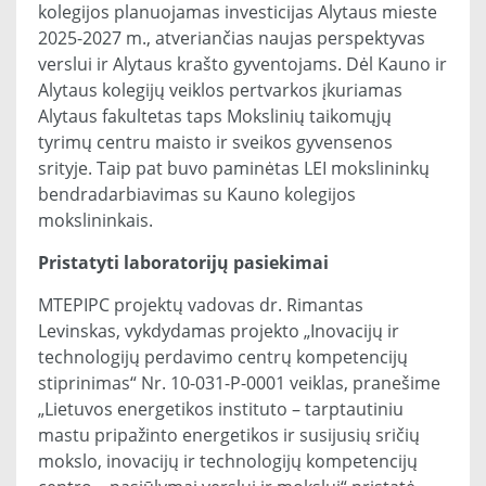
kolegijos planuojamas investicijas Alytaus mieste
2025-2027 m., atveriančias naujas perspektyvas
verslui ir Alytaus krašto gyventojams. Dėl Kauno ir
Alytaus kolegijų veiklos pertvarkos įkuriamas
Alytaus fakultetas taps Mokslinių taikomųjų
tyrimų centru maisto ir sveikos gyvensenos
srityje. Taip pat buvo paminėtas LEI mokslininkų
bendradarbiavimas su Kauno kolegijos
mokslininkais.
Pristatyti laboratorijų pasiekimai
MTEPIPC projektų vadovas dr. Rimantas
Levinskas, vykdydamas projekto „Inovacijų ir
technologijų perdavimo centrų kompetencijų
stiprinimas“ Nr. 10-031-P-0001 veiklas, pranešime
„Lietuvos energetikos instituto – tarptautiniu
mastu pripažinto energetikos ir susijusių sričių
mokslo, inovacijų ir technologijų kompetencijų