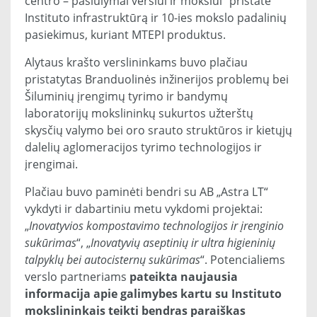
centro – pasiūlymai verslui ir mokslui“ pristatė
Instituto infrastruktūrą ir 10-ies mokslo padalinių
pasiekimus, kuriant MTEPI produktus.
Alytaus krašto verslininkams buvo plačiau
pristatytas Branduolinės inžinerijos problemų bei
Šiluminių įrengimų tyrimo ir bandymų
laboratorijų mokslininkų sukurtos užterštų
skysčių valymo bei oro srauto struktūros ir kietųjų
dalelių aglomeracijos tyrimo technologijos ir
įrengimai.
Plačiau buvo paminėti bendri su AB „Astra LT“
vykdyti ir dabartiniu metu vykdomi projektai:
„
Inovatyvios kompostavimo technologijos ir įrenginio
sukūrimas
“, „
Inovatyvių aseptinių ir ultra higieninių
talpyklų bei autocisternų sukūrimas
“. Potencialiems
verslo partneriams
pateikta naujausia
informacija apie galimybes kartu su Instituto
mokslininkais teikti bendras paraiškas