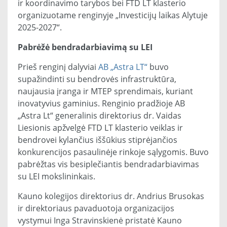
ir koordinavimo tarybos bei FTD LT klasterio
organizuotame renginyje „Investicijų laikas Alytuje
2025-2027“.
Pabrėžė bendradarbiavimą su LEI
Prieš renginį dalyviai
AB „Astra LT“
buvo
supažindinti su bendrovės infrastruktūra,
naujausia įranga ir MTEP sprendimais, kuriant
inovatyvius gaminius. Renginio pradžioje AB
„Astra Lt“ generalinis direktorius dr. Vaidas
Liesionis apžvelgė FTD LT klasterio veiklas ir
bendrovei kylančius iššūkius stiprėjančios
konkurencijos pasaulinėje rinkoje sąlygomis. Buvo
pabrėžtas vis besiplečiantis bendradarbiavimas
su LEI mokslininkais.
Kauno kolegijos direktorius dr. Andrius Brusokas
ir direktoriaus pavaduotoja organizacijos
vystymui Inga Stravinskienė pristatė Kauno