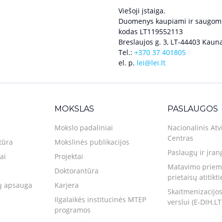
Viešoji įstaiga.
Duomenys kaupiami ir saugomi
kodas LT119552113
Breslaujos g. 3, LT-44403 Kauna
Tel.:
+370 37 401805
el. p.
lei@lei.lt
MOKSLAS
PASLAUGOS
Mokslo padaliniai
Nacionalinis Atv
Centras
tūra
Mokslinės publikacijos
Paslaugų ir įran
ai
Projektai
Matavimo priemo
Doktorantūra
prietaisų atitikt
 apsauga
Karjera
Skaitmenizacijos
Ilgalaikės institucinės MTEP
verslui (E-DIH.LT
programos