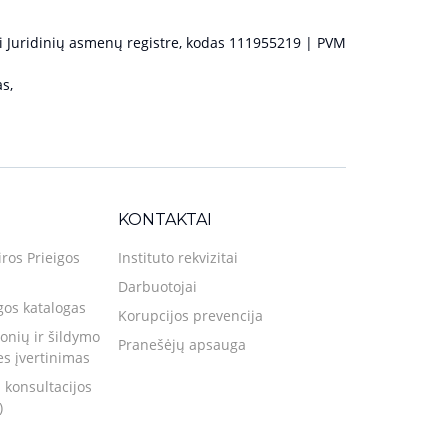
 Juridinių asmenų registre, kodas 111955219 | PVM
s,
KONTAKTAI
iros Prieigos
Instituto rekvizitai
Darbuotojai
gos katalogas
Korupcijos prevencija
nių ir šildymo
Pranešėjų apsauga
ies įvertinimas
 konsultacijos
)