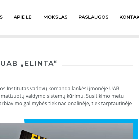
S
APIE LEI
MOKSLAS
PASLAUGOS
KONTAK
 UAB „ELINTA“
ikos Institutas vadovų komanda lankėsi įmonėje UAB
utomatizuotų valdymo sistemų kūrimu. Susitikimo metu
rbiavimo galimybės tiek nacionalinėje, tiek tarptautinėje