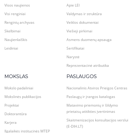
Visos naujienos
Apie LEI
Visi renginiai
Valdymas ir struktūra
Renginių archyvas
Veiklos dokumentai
Skelbimai
Viešieji pirkimai
Naujienlaiškis
Asmens duomenų apsauga
Leidiniai
Sertifikatai
Narystė
Reprezentacinė atributika
MOKSLAS
PASLAUGOS
Mokslo padaliniai
Nacionalinis Atviros Prieigos Centras
Mokslinės publikacijos
Paslaugų ir įrangos katalogas
Projektai
Matavimo priemonių ir šildymo
prietaisų atitikties įvertinimas
Doktorantūra
Skaitmenizacijos konsultacijos verslui
Karjera
(E-DIH.LT)
Ilgalaikės institucinės MTEP