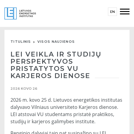
EN
TITULINIS
VISOS NAUJIENOS
LEI VEIKLA IR STUDIJŲ
PERSPEKTYVOS
PRISTATYTOS VU
KARJEROS DIENOSE
2026 KOVO 26
2026 m. kovo 25 d. Lietuvos energetikos institutas
dalyvavo Vilniaus universiteto Karjeros dienose.
LEI atstovai VU studentams pristatė praktikos,
studijų ir karjeros galimybes institute.
Renginio dalyviai taip pat susipažino su LEI