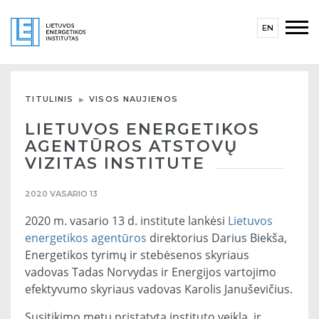
EN
TITULINIS
VISOS NAUJIENOS
LIETUVOS ENERGETIKOS
AGENTŪROS ATSTOVŲ
VIZITAS INSTITUTE
2020 VASARIO 13
2020 m. vasario 13 d. institute lankėsi
Lietuvos
energetikos agentūros
direktorius Darius Biekša,
Energetikos tyrimų ir stebėsenos skyriaus
vadovas Tadas Norvydas ir Energijos vartojimo
efektyvumo skyriaus vadovas Karolis Januševičius.
Susitikimo metu pristatyta instituto veikla, ir