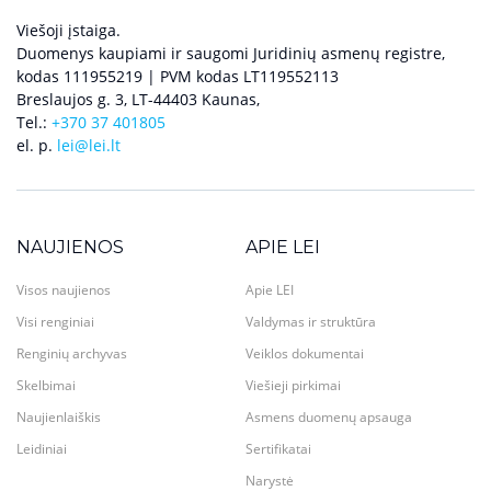
Viešoji įstaiga.
Duomenys kaupiami ir saugomi Juridinių asmenų registre,
kodas 111955219 | PVM kodas LT119552113
Breslaujos g. 3, LT-44403 Kaunas,
Tel.:
+370 37 401805
el. p.
lei@lei.lt
NAUJIENOS
APIE LEI
Visos naujienos
Apie LEI
Visi renginiai
Valdymas ir struktūra
Renginių archyvas
Veiklos dokumentai
Skelbimai
Viešieji pirkimai
Naujienlaiškis
Asmens duomenų apsauga
Leidiniai
Sertifikatai
Narystė