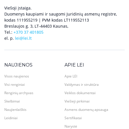
Viešoji įstaiga.
Duomenys kaupiami ir saugomi Juridinių asmenų registre,
kodas 111955219 | PVM kodas LT119552113
Breslaujos g. 3, LT-44403 Kaunas,
Tel.:
+370 37 401805
el. p.
lei@lei.lt
NAUJIENOS
APIE LEI
Visos naujienos
Apie LEI
Visi renginiai
Valdymas ir struktūra
Renginių archyvas
Veiklos dokumentai
Skelbimai
Viešieji pirkimai
Naujienlaiškis
Asmens duomenų apsauga
Leidiniai
Sertifikatai
Narystė