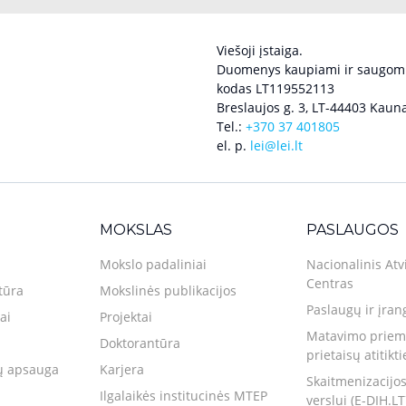
Viešoji įstaiga.
Duomenys kaupiami ir saugomi
kodas LT119552113
Breslaujos g. 3, LT-44403 Kauna
Tel.:
+370 37 401805
el. p.
lei@lei.lt
MOKSLAS
PASLAUGOS
Mokslo padaliniai
Nacionalinis Atv
Centras
tūra
Mokslinės publikacijos
Paslaugų ir įran
ai
Projektai
Matavimo priemo
Doktorantūra
prietaisų atitikt
 apsauga
Karjera
Skaitmenizacijos
Ilgalaikės institucinės MTEP
verslui (E-DIH.LT