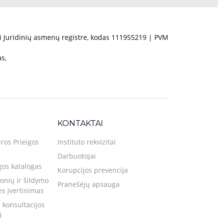
 Juridinių asmenų registre, kodas 111955219 | PVM
s,
KONTAKTAI
iros Prieigos
Instituto rekvizitai
Darbuotojai
gos katalogas
Korupcijos prevencija
nių ir šildymo
Pranešėjų apsauga
ies įvertinimas
 konsultacijos
)