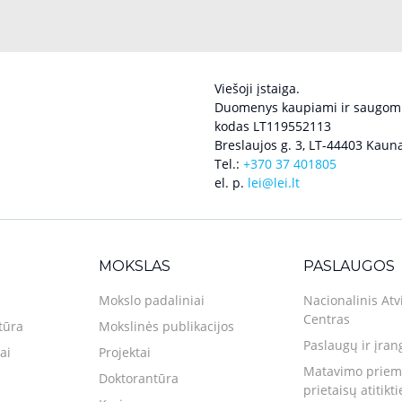
Viešoji įstaiga.
Duomenys kaupiami ir saugomi
kodas LT119552113
Breslaujos g. 3, LT-44403 Kauna
Tel.:
+370 37 401805
el. p.
lei@lei.lt
MOKSLAS
PASLAUGOS
Mokslo padaliniai
Nacionalinis Atv
Centras
tūra
Mokslinės publikacijos
Paslaugų ir įran
ai
Projektai
Matavimo priemo
Doktorantūra
prietaisų atitikt