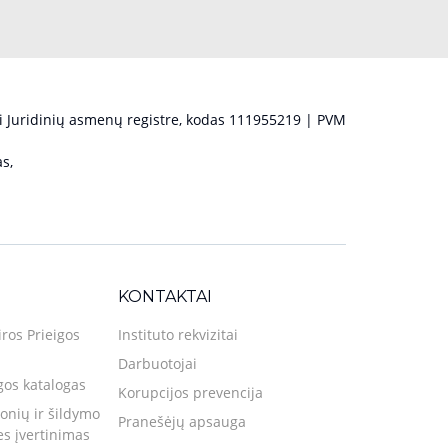
 Juridinių asmenų registre, kodas 111955219 | PVM
s,
KONTAKTAI
iros Prieigos
Instituto rekvizitai
Darbuotojai
gos katalogas
Korupcijos prevencija
nių ir šildymo
Pranešėjų apsauga
ies įvertinimas