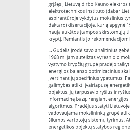
grįžęs į Lietuvą dirbo Kauno elektros
elektrotechnikos instituto (dabar Lie
aspirantūroje vykdytus mokslinius t
daktaro) disertacijoje, kurią apgynė
naują aukštos įtampos skirstomųjų ti
kryptį. Remiantis jo rekomendacijomi
L. Gudelis įrodė savo analitinius geb
1968 m. jam suteiktas vyresniojo mo
vystymo krypčių grupė pradėjo taiky
energijos balanso optimizacinius ska
įvertinant jų specifinius ypatumus. 
galimybes atlikti įvairiapusę energeti
objektus, jų tarpusavio ryšius ir ryšiu
informacinę bazę, rengiant energijos
algoritmus. Pradėjus statyti Lietuvoj
vadovaujama mokslininkų grupė atliko
šilumos vartotojų sistemų tyrimus. At
energetikos objektų statybos regione 