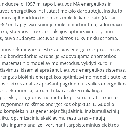
 tinkluose, o 1957 m. tapo Lietuvos MA energetikos ir
tuvos energetikos institutas) mokslo darbuotoju. Instituto
yrimus apibendrino technikos mokslų kandidato (dabar
 1962 m. Tapęs vyresniuoju mokslo darbuotoju, suformavo
nklų statybos ir rekonstrukcijos optimizavimo tyrimų
s, buvo sudaryta Lietuvos elektros 10 kV tinklų schema.
ėjimus sėkmingai spręsti svarbias energetikos problemas.
kslo bendradarbio vardas. Jo vadovaujama energetikos
ti matematinio modeliavimo metodus, vykdyti kuro ir
ičiavimus, išsamiai aprašant Lietuvos energetikos sistemas,
Parengtas blokinis energetikos optimizavimo modelis suteikė
kos plėtros analizę aprašant pagrindinius šalies energetikos
s su ekonomika, kuriant tokiai analizei reikalingą
 poreikių prognozavimo metodiką ir kuriant atitinkamus
e regioninės reikšmės energetikos objektus, L. Gudelio
 kompleksinius generuojančių šaltinių ir akumuliacinių
liktų optimizacinių skaičiavimų rezultatas – naujų
tikslingumo analizė, įvertinant tarpsisteminius elektros