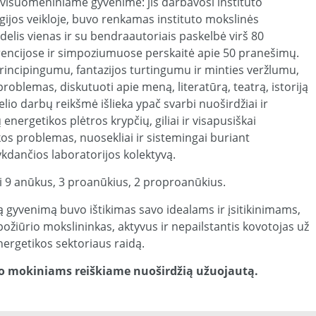
visuomeniniame gyvenime: jis darbavosi instituto
gijos veikloje, buvo renkamas instituto mokslinės
delis vienas ir su bendraautoriais paskelbė virš 80
erencijose ir simpoziumuose perskaitė apie 50 pranešimų.
principingumu, fantazijos turtingumu ir minties veržlumu,
problemas, diskutuoti apie meną, literatūrą, teatrą, istoriją
udelio darbų reikšmė išlieka ypač svarbi nuoširdžiai ir
 energetikos plėtros krypčių, giliai ir visapusiškai
kos problemas, nuosekliai ir sistemingai buriant
kdančios laboratorijos kolektyvą.
ri 9 anūkus, 3 proanūkius, 2 proproanūkius.
ą gyvenimą buvo ištikimas savo idealams ir įsitikinimams,
 požiūrio mokslininkas, aktyvus ir nepailstantis kovotojas už
nergetikos sektoriaus raidą.
jo mokiniams reiškiame nuoširdžią užuojautą.