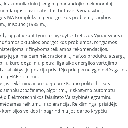
trą ir akumuliacinių įrenginių panaudojimo ekonominį
omendacijos buvo pateiktos Lietuvos Vyriausybei,
ngos MA Kompleksinių energetikos problemų tarybos
.) ir Kaune (1985 m.).
kdytojų atliekant tyrimus, vykdytus Lietuvos Vyriausybės ir
džiamos aktualios energetikos problemos, rengiamos
isterijoms ir žinyboms teikiamos rekomendacijos,
arp jų galima paminėti: racionalių naftos produktų atsargų
lių kuro degalinių plėtra, ilgalaikė energijos vartojimo
bai aktyvi jo pozicija prisidėjo prie pernelyg didelės galios
dorių HAE ribojimo.
sė. Jis reikšmingai prisidėjo prie Kauno politechnikos
bos signalų atpažinimo, algoritmų ir skaitymo automatų
ėjo Elektrotechnikos fakulteto Valstybinės egzaminų
ymėdamas reiklumu ir tolerancija. Reikšmingai prisidėjo
komisijos veiklos ir pagrindinių jos darbo krypčių