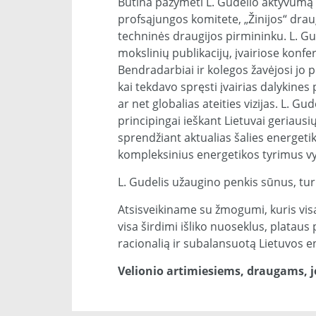
Būtina pažymėti L. Gudelio aktyvumą 
profsąjungos komitete, „Žinijos“ drau
techninės draugijos pirmininku. L. Gu
mokslinių publikacijų, įvairiose konf
Bendradarbiai ir kolegos žavėjosi jo 
kai tekdavo spręsti įvairias dalykines 
ar net globalias ateities vizijas. L. G
principingai ieškant Lietuvai geriausių
sprendžiant aktualias šalies energeti
kompleksinius energetikos tyrimus vy
L. Gudelis užaugino penkis sūnus, tu
Atsisveikiname su žmogumi, kuris vis
visa širdimi išliko nuoseklus, plataus
racionalią ir subalansuotą Lietuvos e
Velionio artimiesiems, draugams, 