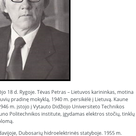
o 18 d. Rygoje. Tėvas Petras – Lietuvos karininkas, motina
etuvių pradinę mokyklą, 1940 m. persikėlė į Lietuvą. Kaune
946 m. įstojo į Vytauto Didžiojo Universiteto Technikos
uno Politechnikos institute, įgydamas elektros stočių, tinklų
iplomą.
avijoje, Dubosarių hidroelektrinės statyboje. 1955 m.