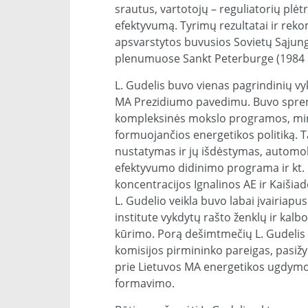
srautus, vartotojų – reguliatorių plė
efektyvumą. Tyrimų rezultatai ir rek
apsvarstytos buvusios Sovietų Sąju
plenumuose Sankt Peterburge (1984 m
L. Gudelis buvo vienas pagrindinių vy
MA Prezidiumo pavedimu. Buvo spren
kompleksinės mokslo programos, min
formuojančios energetikos politiką. T
nustatymas ir jų išdėstymas, automobi
efektyvumo didinimo programa ir kt. La
koncentracijos Ignalinos AE ir Kaišia
L. Gudelio veikla buvo labai įvairiapu
institute vykdytų rašto ženklų ir kal
kūrimo. Porą dešimtmečių L. Gudelis 
komisijos pirmininko pareigas, pasiž
prie Lietuvos MA energetikos ugdymo 
formavimo.