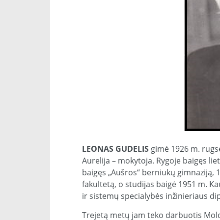
LEONAS GUDELIS
gimė 1926 m. rugsėj
Aurelija – mokytoja. Rygoje baigęs li
baigęs „Aušros“ berniukų gimnaziją, 1
fakultetą, o studijas baigė 1951 m. Ka
ir sistemų specialybės inžinieriaus d
Trejetą metų jam teko darbuotis Mold