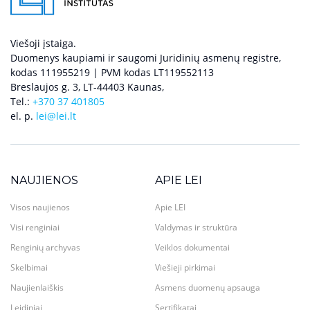
Viešoji įstaiga.
Duomenys kaupiami ir saugomi Juridinių asmenų registre,
kodas 111955219 | PVM kodas LT119552113
Breslaujos g. 3, LT-44403 Kaunas,
Tel.:
+370 37 401805
el. p.
lei@lei.lt
NAUJIENOS
APIE LEI
Visos naujienos
Apie LEI
Visi renginiai
Valdymas ir struktūra
Renginių archyvas
Veiklos dokumentai
Skelbimai
Viešieji pirkimai
Naujienlaiškis
Asmens duomenų apsauga
Leidiniai
Sertifikatai