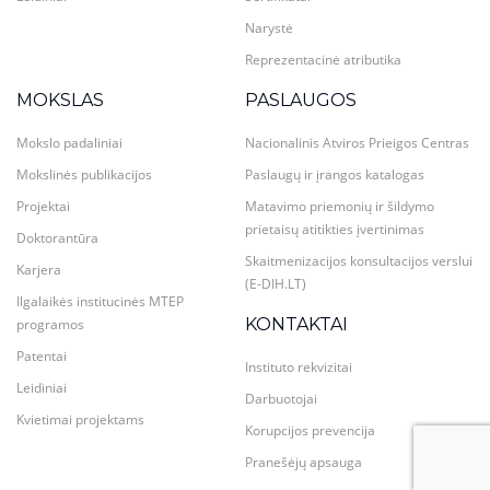
Narystė
Reprezentacinė atributika
MOKSLAS
PASLAUGOS
Mokslo padaliniai
Nacionalinis Atviros Prieigos Centras
Mokslinės publikacijos
Paslaugų ir įrangos katalogas
Projektai
Matavimo priemonių ir šildymo
prietaisų atitikties įvertinimas
Doktorantūra
Skaitmenizacijos konsultacijos verslui
Karjera
(E-DIH.LT)
Ilgalaikės institucinės MTEP
KONTAKTAI
programos
Patentai
Instituto rekvizitai
Leidiniai
Darbuotojai
Kvietimai projektams
Korupcijos prevencija
Pranešėjų apsauga