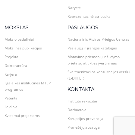
Narystė
Reprezentacinė atributika
MOKSLAS
PASLAUGOS
Mokslo padaliniai
Nacionalinis Atviros Prieigos Centras
Mokslinės publikacijos
Paslaugų ir įrangos katalogas
Projektai
Matavimo priemonių ir šildymo
prietaisų atitikties įvertinimas
Doktorantūra
Skaitmenizacijos konsultacijos verslui
Karjera
(E-DIH.LT)
Ilgalaikės institucinės MTEP
KONTAKTAI
programos
Patentai
Instituto rekvizitai
Leidiniai
Darbuotojai
Kvietimai projektams
Korupcijos prevencija
Pranešėjų apsauga