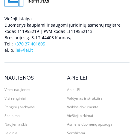
Viešoji įstaiga.
Duomenys kaupiami ir saugomi Juridinių asmenų registre,
kodas 111955219 | PVM kodas LT119552113
Breslaujos g. 3, LT-44403 Kaunas,
Tel.:
+370 37 401805
el. p.
lei@lei.lt
NAUJIENOS
APIE LEI
Visos naujienos
Apie LEI
Visi renginiai
Valdymas ir struktūra
Renginių archyvas
Veiklos dokumentai
Skelbimai
Viešieji pirkimai
Naujienlaiškis
Asmens duomenų apsauga
Leidiniai
Sertifikatai