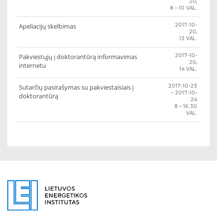
20,
8 – 10 VAL.
Apeliacijų skelbimas
2017-10-
20,
13 VAL.
Pakviestųjų į doktorantūrą informavimas
2017-10-
20,
internetu
14 VAL.
Sutarčių pasirašymas su pakviestaisiais į
2017-10-23
– 2017-10-
doktorantūrą
24
8 – 16.30
VAL.