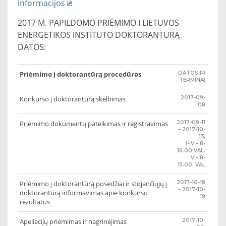
informacijos
2017 M. PAPILDOMO PRIĖMIMO Į LIETUVOS
ENERGETIKOS INSTITUTO DOKTORANTŪRĄ
DATOS:
Priėmimo į doktorantūrą procedūros
DATOS IR
TERMINAI
Konkurso į doktorantūrą skelbimas
2017-09-
08
Priėmimo dokumentų pateikimas ir registravimas
2017-09-11
– 2017-10-
13,
I-IV – 8-
16.00 VAL.
V – 8-
15.00 VAL
Priėmimo į doktorantūrą posėdžiai ir stojančiųjų į
2017-10-18
– 2017-10-
doktorantūrą informavimas apie konkurso
19
rezultatus
Apeliacijų priėmimas ir nagrinėjimas
2017-10-