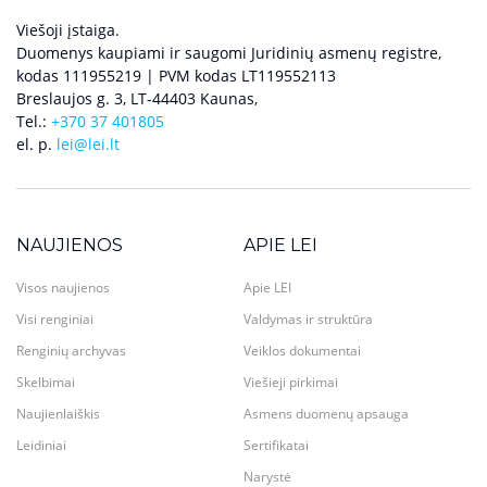
Viešoji įstaiga.
Duomenys kaupiami ir saugomi Juridinių asmenų registre,
kodas 111955219 | PVM kodas LT119552113
Breslaujos g. 3, LT-44403 Kaunas,
Tel.:
+370 37 401805
el. p.
lei@lei.lt
NAUJIENOS
APIE LEI
Visos naujienos
Apie LEI
Visi renginiai
Valdymas ir struktūra
Renginių archyvas
Veiklos dokumentai
Skelbimai
Viešieji pirkimai
Naujienlaiškis
Asmens duomenų apsauga
Leidiniai
Sertifikatai
Narystė