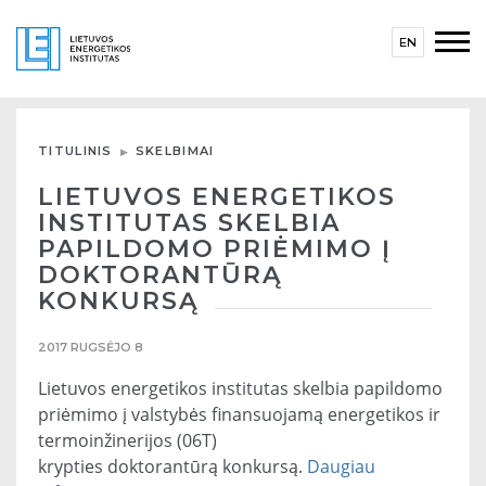
EN
TITULINIS
SKELBIMAI
LIETUVOS ENERGETIKOS
INSTITUTAS SKELBIA
PAPILDOMO PRIĖMIMO Į
DOKTORANTŪRĄ
KONKURSĄ
2017 RUGSĖJO 8
Lietuvos energetikos institutas skelbia papildomo
priėmimo į valstybės finansuojamą energetikos ir
termoinžinerijos (06T)
krypties doktorantūrą konkursą.
Daugiau