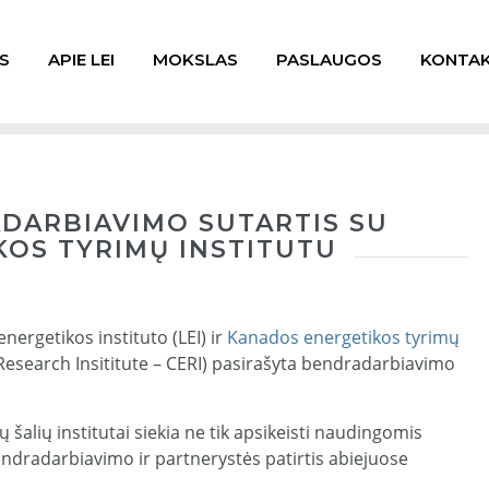
S
APIE LEI
MOKSLAS
PASLAUGOS
KONTAK
DARBIAVIMO SUTARTIS SU
OS TYRIMŲ INSTITUTU
nergetikos instituto (LEI) ir
Kanados energetikos tyrimų
esearch Insititute – CERI) pasirašyta bendradarbiavimo
šalių institutai siekia ne tik apsikeisti naudingomis
 bendradarbiavimo ir partnerystės patirtis abiejuose