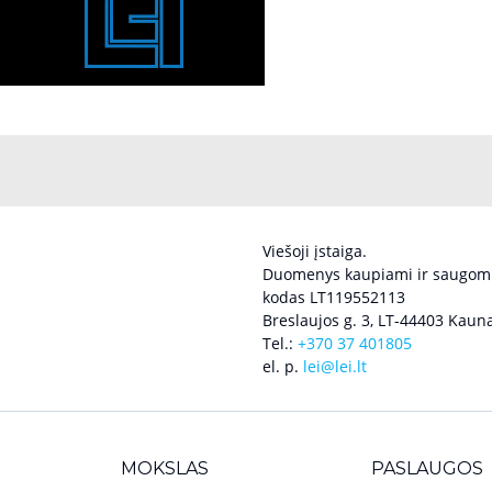
Viešoji įstaiga.
Duomenys kaupiami ir saugomi
kodas LT119552113
Breslaujos g. 3, LT-44403 Kauna
Tel.:
+370 37 401805
el. p.
lei@lei.lt
MOKSLAS
PASLAUGOS