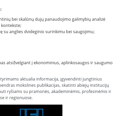
:
mtinių bei skalūnų dujų panaudojimo galimybių analizė
 kontekste;
iję su anglies dvideginio surinkimu bei saugojimu;
as atsižvelgiant į ekonominius, aplinkosaugos ir saugumo
 tyrimams aktualia informacija, įgyvendinti jungtinius
ndras mokslines publikacijas, skatinti abiejų institucijų
auti ryšiams su pramonės, akademinėmis, profesinėmis ir
yse ir regionuose.