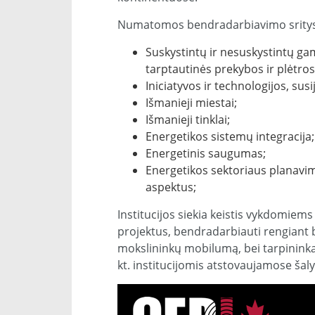
Numatomos bendradarbiavimo sritys
Suskystintų ir nesuskystintų ga
tarptautinės prekybos ir plėtros
Iniciatyvos ir technologijos, sus
Išmanieji miestai;
Išmanieji tinklai;
Energetikos sistemų integracija;
Energetinis saugumas;
Energetikos sektoriaus planavim
aspektus;
Institucijos siekia keistis vykdomiems
projektus, bendradarbiauti rengiant be
mokslininkų mobilumą, bei tarpinink
kt. institucijomis atstovaujamose šal