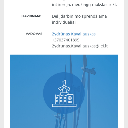
inžinerija, medžiagų mokslas ir kt.
Dėl įdarbinimo sprendžiama
ĮDARBINIMAS:
individualiai
Žydrūnas Kavaliauskas
VADOVAS:
+37037401895
Zydrunas.Kavaliauskas@lei.lt