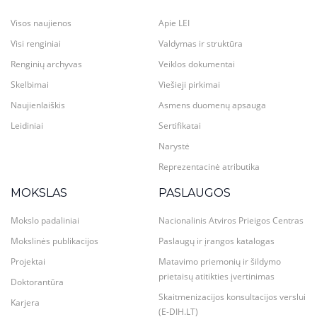
Visos naujienos
Apie LEI
Visi renginiai
Valdymas ir struktūra
Renginių archyvas
Veiklos dokumentai
Skelbimai
Viešieji pirkimai
Naujienlaiškis
Asmens duomenų apsauga
Leidiniai
Sertifikatai
Narystė
Reprezentacinė atributika
MOKSLAS
PASLAUGOS
Mokslo padaliniai
Nacionalinis Atviros Prieigos Centras
Mokslinės publikacijos
Paslaugų ir įrangos katalogas
Projektai
Matavimo priemonių ir šildymo
prietaisų atitikties įvertinimas
Doktorantūra
Skaitmenizacijos konsultacijos verslui
Karjera
(E-DIH.LT)