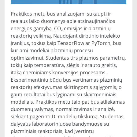
Praktikos metu bus analizuojami sukaupti ir
realaus laiko duomenys apie atsinaujinančios
energijos gamybą, CO₂ emisijas ir plazminių
reaktorių veikimą. Naudojant dirbtinio intelekto
įrankius, tokius kaip TensorFlow ar PyTorch, bus
kuriami modeliai plazminių procesų
optimizavimui. Studentas tirs plazmos parametrų,
tokių kaip temperatūra, slėgis ir srauto greitis,
įtaką cheminiams konversijos procesams.
Eksperimentiniu būdu bus vertinamas plazminių
reaktorių efektyvumas skirtingomis sąlygomis, o
gauti rezultatai bus lyginami su skaitmeniniais
modeliais. Praktikos metu taip pat bus atliekamas
duomenų valymas, normalizavimas ir analizė,
siekiant pagerinti DI modelių tikslumą. Studentas
dalyvaus laboratoriniuose bandymuose su
plazminiais reaktoriais, kad įvertintų