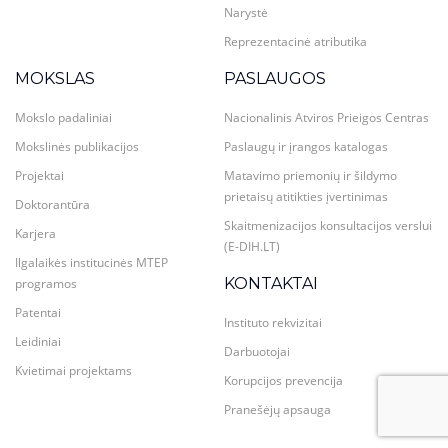
Narystė
Reprezentacinė atributika
MOKSLAS
PASLAUGOS
Mokslo padaliniai
Nacionalinis Atviros Prieigos Centras
Mokslinės publikacijos
Paslaugų ir įrangos katalogas
Projektai
Matavimo priemonių ir šildymo
prietaisų atitikties įvertinimas
Doktorantūra
Skaitmenizacijos konsultacijos verslui
Karjera
(E-DIH.LT)
Ilgalaikės institucinės MTEP
KONTAKTAI
programos
Patentai
Instituto rekvizitai
Leidiniai
Darbuotojai
Kvietimai projektams
Korupcijos prevencija
Pranešėjų apsauga