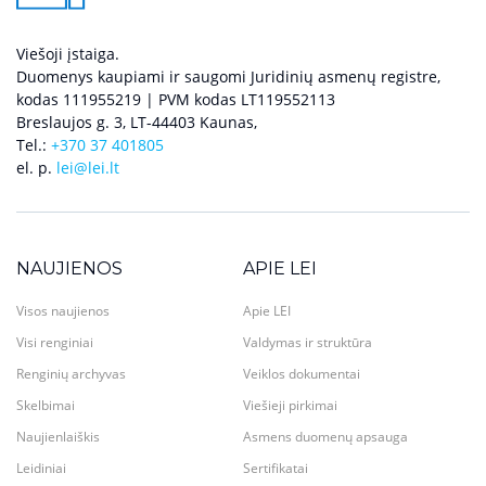
Viešoji įstaiga.
Duomenys kaupiami ir saugomi Juridinių asmenų registre,
kodas 111955219 | PVM kodas LT119552113
Breslaujos g. 3, LT-44403 Kaunas,
Tel.:
+370 37 401805
el. p.
lei@lei.lt
NAUJIENOS
APIE LEI
Visos naujienos
Apie LEI
Visi renginiai
Valdymas ir struktūra
Renginių archyvas
Veiklos dokumentai
Skelbimai
Viešieji pirkimai
Naujienlaiškis
Asmens duomenų apsauga
Leidiniai
Sertifikatai