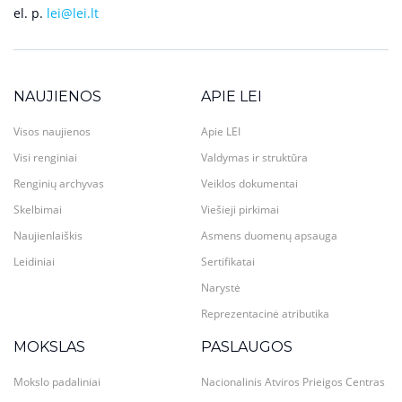
el. p.
lei@lei.lt
NAUJIENOS
APIE LEI
Visos naujienos
Apie LEI
Visi renginiai
Valdymas ir struktūra
Renginių archyvas
Veiklos dokumentai
Skelbimai
Viešieji pirkimai
Naujienlaiškis
Asmens duomenų apsauga
Leidiniai
Sertifikatai
Narystė
Reprezentacinė atributika
MOKSLAS
PASLAUGOS
Mokslo padaliniai
Nacionalinis Atviros Prieigos Centras