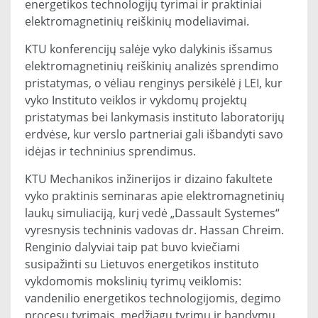
energetikos technologijų tyrimai ir praktiniai
elektromagnetinių reiškinių modeliavimai.
KTU konferencijų salėje vyko dalykinis išsamus
elektromagnetinių reiškinių analizės sprendimo
pristatymas, o vėliau renginys persikėlė į LEI, kur
vyko Instituto veiklos ir vykdomų projektų
pristatymas bei lankymasis instituto laboratorijų
erdvėse, kur verslo partneriai gali išbandyti savo
idėjas ir techninius sprendimus.
KTU Mechanikos inžinerijos ir dizaino fakultete
vyko praktinis seminaras apie elektromagnetinių
laukų simuliaciją, kurį vedė „Dassault Systemes“
vyresnysis techninis vadovas dr. Hassan Chreim.
Renginio dalyviai taip pat buvo kviečiami
susipažinti su Lietuvos energetikos instituto
vykdomomis mokslinių tyrimų veiklomis:
vandenilio energetikos technologijomis, degimo
procesų tyrimais, medžiagų tyrimų ir bandymų