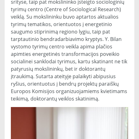
srityse, taip pat mokslininko įsteigto sociologinių
tyrimų centro (Centre of Sociological Research)
veiklą. Su mokslininku buvo aptartos aktualios
tyrimų tematikos, orientuotos į energetinio
saugumo stiprinimą regiono lygiu, taip pat
tarptautinio bendradarbiavimo kryptys. Y. Bilan
vystomo tyrimų centro veikla apima plačios
apimties energetinės transformacijos poveikio
socialinei sanklodai tyrimus, kartu skatinant ne tik
patyrusių mokslininkų, bet ir doktorantų
įtraukimą. Sutarta ateityje palaikyti abipusius
ryšius, orientuotus į bendrų projektų paraiškų
Europos Komisijos organizuojamiems kvietimams
teikimą, doktorantų veiklos skatinimą.