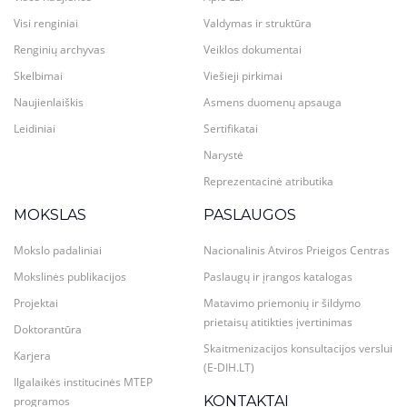
Visi renginiai
Valdymas ir struktūra
Renginių archyvas
Veiklos dokumentai
Skelbimai
Viešieji pirkimai
Naujienlaiškis
Asmens duomenų apsauga
Leidiniai
Sertifikatai
Narystė
Reprezentacinė atributika
MOKSLAS
PASLAUGOS
Mokslo padaliniai
Nacionalinis Atviros Prieigos Centras
Mokslinės publikacijos
Paslaugų ir įrangos katalogas
Projektai
Matavimo priemonių ir šildymo
prietaisų atitikties įvertinimas
Doktorantūra
Skaitmenizacijos konsultacijos verslui
Karjera
(E-DIH.LT)
Ilgalaikės institucinės MTEP
KONTAKTAI
programos