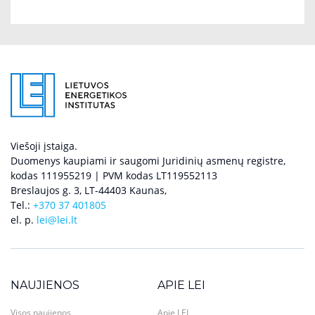
Viešoji įstaiga.
Duomenys kaupiami ir saugomi Juridinių asmenų registre,
kodas 111955219 | PVM kodas LT119552113
Breslaujos g. 3, LT-44403 Kaunas,
Tel.:
+370 37 401805
el. p.
lei@lei.lt
NAUJIENOS
APIE LEI
Visos naujienos
Apie LEI