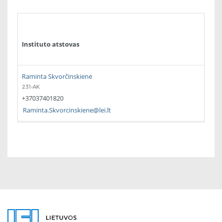
Instituto atstovas
Raminta Skvorčinskienė
231-AK
+37037401820
Raminta.Skvorcinskiene@lei.lt