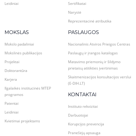
Leidiniai
Sertifikatai
Narystė
Reprezentacinė atributika
MOKSLAS
PASLAUGOS
Mokslo padaliniai
Nacionalinis Atviros Prieigos Centras
Mokslinės publikacijos
Paslaugų ir įrangos katalogas
Projektai
Matavimo priemonių ir šildymo
prietaisų atitikties įvertinimas
Doktorantūra
Skaitmenizacijos konsultacijos verslui
Karjera
(E-DIH.LT)
Ilgalaikės institucinės MTEP
KONTAKTAI
programos
Patentai
Instituto rekvizitai
Leidiniai
Darbuotojai
Kvietimai projektams
Korupcijos prevencija
Pranešėjų apsauga