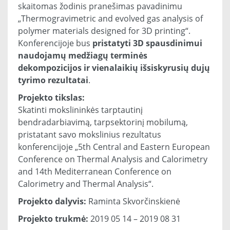
skaitomas žodinis pranešimas pavadinimu
„Thermogravimetric and evolved gas analysis of
polymer materials designed for 3D printing“.
Konferencijoje bus
pristatyti 3D spausdinimui
naudojamų medžiagų terminės
dekompozicijos ir vienalaikių išsiskyrusių dujų
tyrimo rezultatai
.
Projekto tikslas:
Skatinti mokslininkės tarptautinį
bendradarbiavimą, tarpsektorinį mobilumą,
pristatant savo mokslinius rezultatus
konferencijoje „5th Central and Eastern European
Conference on Thermal Analysis and Calorimetry
and 14th Mediterranean Conference on
Calorimetry and Thermal Analysis“.
Projekto dalyvis:
Raminta Skvorčinskienė
Projekto trukmė:
2019 05 14 – 2019 08 31