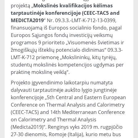
projektą „
Mokslinės kvalifikacijos kėlimas
tarptautinėje konferencijoje (CEEC-TAC5 and
MEDICTA2019
“ Nr. 09.3.3.-LMT-K-712-13-0399,
finansuojamą iš Europos socialinio fondo, pagal
Europos Sąjungos fondų investicijų veiksmų
programos 9 prioriteto „Visuomenės švietimas ir
žmogiškųjų išteklių potencialo didinimas“ 09.3.3-
LMT-K-712 priemonę „Mokslininkų, kitų tyrėjų,
studentų mokslinės kompetencijos ugdymas per
praktinę mokslinę veiklą“.
Projekto įgyvendinimo laikotarpiu numatyta
dalyvauti tarptautinėje aukšto lygio jungtinėje
konferencijoje „5th Central and Eastern European
Conference on Thermal Analysis and Calorimetry
(CEEC-TAC5) and 14th Mediterranean Conference
on Calorimetry and Thermal Analysis
(Medicta2019)“. Renginys vyks 2019 m. rugpjūčio
27-30 dienomis, Romoje (Italija), kurio metu bus