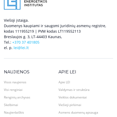
Viešoji įstaiga.
Duomenys kaupiami ir saugomi Juridinių asmenų registre,
kodas 111955219 | PVM kodas LT119552113
Breslaujos g. 3, LT-44403 Kaunas,
Tel.:
+370 37 401805
el. p.
lei@lei.lt
NAUJIENOS
APIE LEI
Visos naujienos
Apie LEI
Visi renginiai
Valdymas ir struktūra
Renginių archyvas
Veiklos dokumentai
Skelbimai
Viešieji pirkimai
Naujienlaiškis
Asmens duomenų apsauga