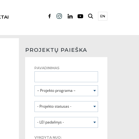
TAI
EN
PROJEKTŲ PAIEŠKA
PAVADINIMAS
– Projekto programa –
- Projekto statusas -
- LEI padalinys -
VYKDYTA NUO: