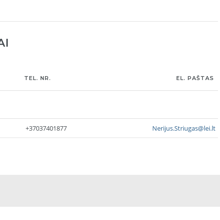
AI
TEL. NR.
EL. PAŠTAS
+37037401877
Nerijus.Striugas@lei.lt