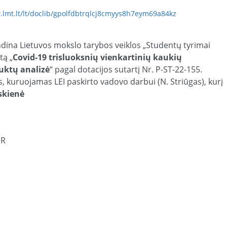
.lmt.lt/lt/doclib/gpolfdbtrqlcj8cmyys8h7eym69a84kz
ndina Lietuvos mokslo tarybos veiklos „Studentų tyrimai
tą „
Covid-19 trisluoksnių vienkartinių kaukių
duktų analizė
“ pagal dotacijos sutartį Nr. P-ST-22-155.
s, kuruojamas LEI paskirto vadovo darbui (N. Striūgas), kurį
skienė
UR