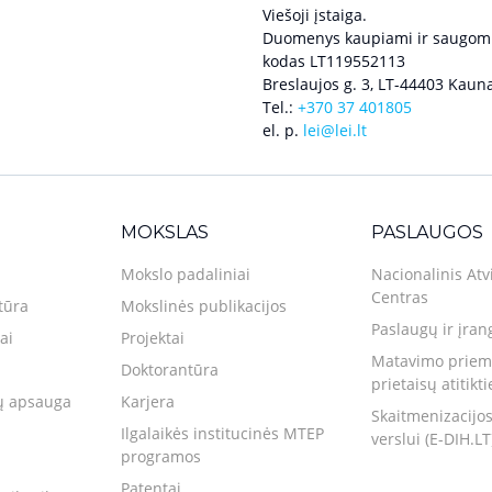
Viešoji įstaiga.
Duomenys kaupiami ir saugomi
kodas LT119552113
Breslaujos g. 3, LT-44403 Kauna
Tel.:
+370 37 401805
el. p.
lei@lei.lt
MOKSLAS
PASLAUGOS
Mokslo padaliniai
Nacionalinis Atv
Centras
tūra
Mokslinės publikacijos
Paslaugų ir įran
ai
Projektai
Matavimo priemo
Doktorantūra
prietaisų atitikt
 apsauga
Karjera
Skaitmenizacijos
Ilgalaikės institucinės MTEP
verslui (E-DIH.LT
programos
Patentai