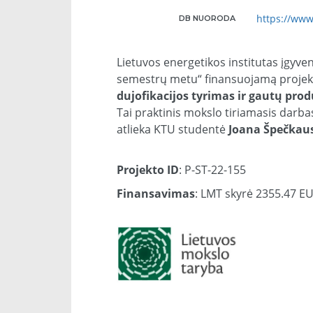
https://www
DB NUORODA
Lietuvos energetikos institutas įgyve
semestrų metu“ finansuojamą projek
dujofikacijos tyrimas ir gautų pro
Tai praktinis mokslo tiriamasis darba
atlieka KTU studentė
Joana Špečkau
Projekto ID
: P-ST-22-155
Finansavimas
: LMT skyrė 2355.47 E