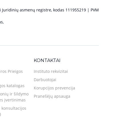
 Juridinių asmenų registre, kodas 111955219 | PVM
s,
KONTAKTAI
iros Prieigos
Instituto rekvizitai
Darbuotojai
gos katalogas
Korupcijos prevencija
nių ir šildymo
Pranešėjų apsauga
ies įvertinimas
 konsultacijos
)