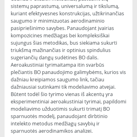
sistemų paprastumą, universalumą ir tikslumą,
kuriant efektyvesnes konstrukcijas, užtikrinančias
saugumo ir minimizuotas aerodinaminio
pasipriešinimo savybes. Panaudojant įvairias
kompozicines medžiagas bei kompleksiškai
sujungus šias metodikas, bus siekiama sukurti
triukšmą mažinančias ir optinius spindulius
sugeriančių dangų sudėtines BO dalis.
Aeroakustiniai tyrimaitampa itin svarbūs
plečiantis BO panaudojimo galimybėms, kurios vis
dažniau kreipiamos saugumo link, tačiau
dažniausiai sutinkami tik modeliavimo atvejai.
Būtent todėl šio tyrimo vienas iš akcentų yra
eksperimentiniai aeroakustiniai tyrimai, papildomi
modeliavimo užduotimis sukurti trimatį BO
sparnuotės modelį, panaudojant dirbtinio
intelekto metodus medžiagų savybių ir
sparnuotės aerodinamikos analizei.