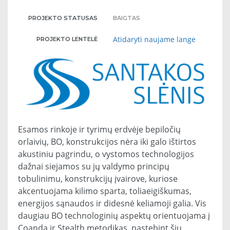
PROJEKTO STATUSAS
BAIGTAS
Atidaryti naujame lange
PROJEKTO LENTELĖ
Esamos rinkoje ir tyrimų erdvėje bepiločių
orlaivių, BO, konstrukcijos nėra iki galo ištirtos
akustiniu pagrindu, o vystomos technologijos
dažnai siejamos su jų valdymo principų
tobulinimu, konstrukcijų įvairove, kuriose
akcentuojama kilimo sparta, toliaeigiškumas,
energijos sąnaudos ir didesnė keliamoji galia. Vis
daugiau BO technologinių aspektų orientuojama į
Coanda ir Stealth metodikas, pastebint šių