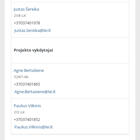
Justas Šereika
208-LK
+37037401978
Justas.Sereika@lei.lt
Projekto vykdytojai
Agnė Bertašienė
328/1-AK
+37037401865
Agne.Bertasiene@lei.lt
Paulius Vilkinis
212-LK
+37037401852
Paulius.Vilkinis@lei.lt