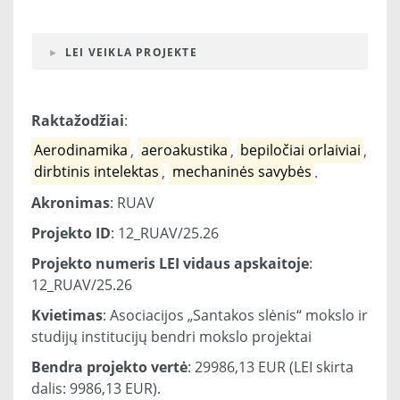
LEI VEIKLA PROJEKTE
Raktažodžiai
:
Aerodinamika
,
aeroakustika
,
bepiločiai orlaiviai
,
dirbtinis intelektas
,
mechaninės savybės
.
Akronimas
: RUAV
Projekto ID
: 12_RUAV/25.26
Projekto numeris LEI vidaus apskaitoje
:
12_RUAV/25.26
Kvietimas
: Asociacijos „Santakos slėnis“ mokslo ir
studijų institucijų bendri mokslo projektai
Bendra projekto vertė
: 29986,13 EUR (LEI skirta
dalis: 9986,13 EUR).