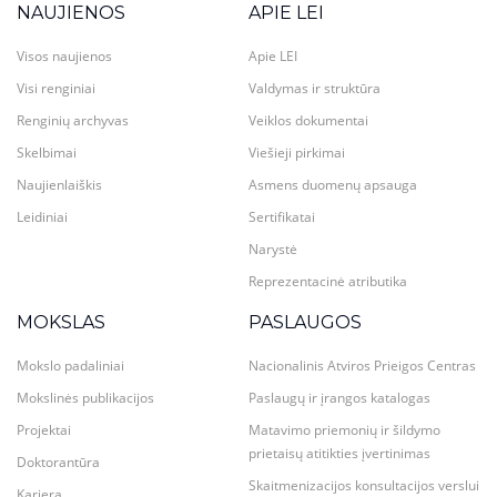
NAUJIENOS
APIE LEI
Visos naujienos
Apie LEI
Visi renginiai
Valdymas ir struktūra
Renginių archyvas
Veiklos dokumentai
Skelbimai
Viešieji pirkimai
Naujienlaiškis
Asmens duomenų apsauga
Leidiniai
Sertifikatai
Narystė
Reprezentacinė atributika
MOKSLAS
PASLAUGOS
Mokslo padaliniai
Nacionalinis Atviros Prieigos Centras
Mokslinės publikacijos
Paslaugų ir įrangos katalogas
Projektai
Matavimo priemonių ir šildymo
prietaisų atitikties įvertinimas
Doktorantūra
Skaitmenizacijos konsultacijos verslui
Karjera