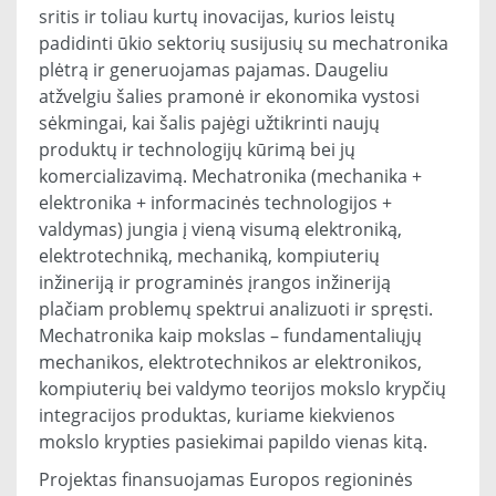
sritis ir toliau kurtų inovacijas, kurios leistų
padidinti ūkio sektorių susijusių su mechatronika
plėtrą ir generuojamas pajamas. Daugeliu
atžvelgiu šalies pramonė ir ekonomika vystosi
sėkmingai, kai šalis pajėgi užtikrinti naujų
produktų ir technologijų kūrimą bei jų
komercializavimą. Mechatronika (mechanika +
elektronika + informacinės technologijos +
valdymas) jungia į vieną visumą elektroniką,
elektrotechniką, mechaniką, kompiuterių
inžineriją ir programinės įrangos inžineriją
plačiam problemų spektrui analizuoti ir spręsti.
Mechatronika kaip mokslas – fundamentaliųjų
mechanikos, elektrotechnikos ar elektronikos,
kompiuterių bei valdymo teorijos mokslo krypčių
integracijos produktas, kuriame kiekvienos
mokslo krypties pasiekimai papildo vienas kitą.
Projektas finansuojamas Europos regioninės