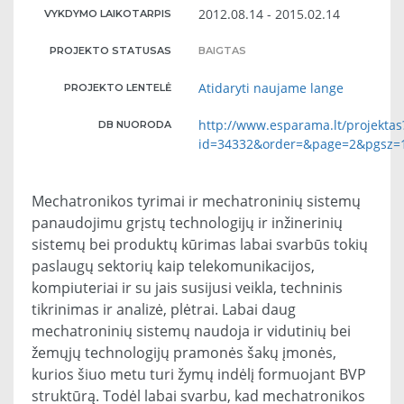
2012.08.14 - 2015.02.14
VYKDYMO LAIKOTARPIS
PROJEKTO STATUSAS
BAIGTAS
Atidaryti naujame lange
PROJEKTO LENTELĖ
http://www.esparama.lt/projektas
DB NUORODA
id=34332&order=&page=2&pgsz=
Mechatronikos tyrimai ir mechatroninių sistemų
panaudojimu grįstų technologijų ir inžinerinių
sistemų bei produktų kūrimas labai svarbūs tokių
paslaugų sektorių kaip telekomunikacijos,
kompiuteriai ir su jais susijusi veikla, techninis
tikrinimas ir analizė, plėtrai. Labai daug
mechatroninių sistemų naudoja ir vidutinių bei
žemųjų technologijų pramonės šakų įmonės,
kurios šiuo metu turi žymų indėlį formuojant BVP
struktūrą. Todėl labai svarbu, kad mechatronikos