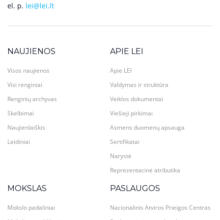
el. p.
lei@lei.lt
NAUJIENOS
APIE LEI
Visos naujienos
Apie LEI
Visi renginiai
Valdymas ir struktūra
Renginių archyvas
Veiklos dokumentai
Skelbimai
Viešieji pirkimai
Naujienlaiškis
Asmens duomenų apsauga
Leidiniai
Sertifikatai
Narystė
Reprezentacinė atributika
MOKSLAS
PASLAUGOS
Mokslo padaliniai
Nacionalinis Atviros Prieigos Centras