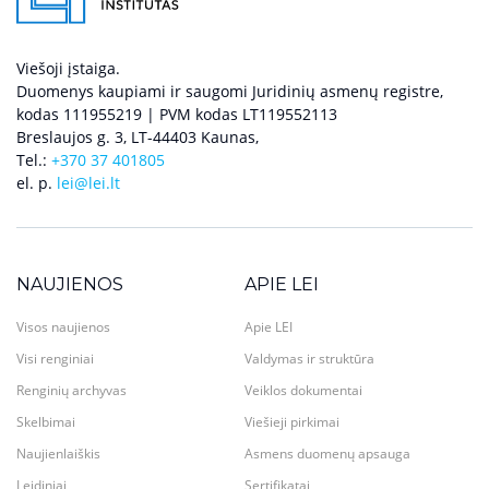
Viešoji įstaiga.
Duomenys kaupiami ir saugomi Juridinių asmenų registre,
kodas 111955219 | PVM kodas LT119552113
Breslaujos g. 3, LT-44403 Kaunas,
Tel.:
+370 37 401805
el. p.
lei@lei.lt
NAUJIENOS
APIE LEI
Visos naujienos
Apie LEI
Visi renginiai
Valdymas ir struktūra
Renginių archyvas
Veiklos dokumentai
Skelbimai
Viešieji pirkimai
Naujienlaiškis
Asmens duomenų apsauga
Leidiniai
Sertifikatai