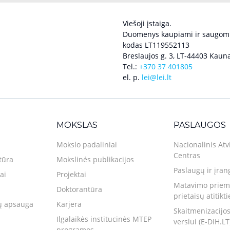
Viešoji įstaiga.
Duomenys kaupiami ir saugomi
kodas LT119552113
Breslaujos g. 3, LT-44403 Kauna
Tel.:
+370 37 401805
el. p.
lei@lei.lt
MOKSLAS
PASLAUGOS
Mokslo padaliniai
Nacionalinis Atv
Centras
tūra
Mokslinės publikacijos
Paslaugų ir įran
ai
Projektai
Matavimo priemo
Doktorantūra
prietaisų atitikt
 apsauga
Karjera
Skaitmenizacijos
Ilgalaikės institucinės MTEP
verslui (E-DIH.LT
programos