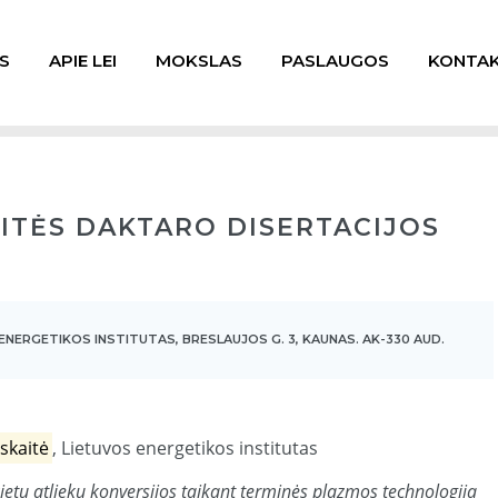
S
APIE LEI
MOKSLAS
PASLAUGOS
KONTAK
ITĖS DAKTARO DISERTACIJOS
ENERGETIKOS INSTITUTAS, BRESLAUJOS G. 3, KAUNAS. AK-330 AUD.
skaitė
, Lietuvos energetikos institutas
kietų atliekų konversijos taikant terminės plazmos technologiją