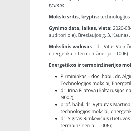
tyrimas
Mokslo sritis, kryptis:
technologijos 
Gynimo data, laikas, vieta:
2020-08-
auditorijoje), Breslaujos g. 3, Kaunas.
Mokslinis vadovas
– dr. Vitas Valinč
energetika ir termoinžinerija – T006).
Energetikos ir termoinžinerijos mok
Pirmininkas – doc. habil. dr. Alg
Technologijos mokslai, Energetik
dr. Irina Filatova (Baltarusijos 
N002);
prof. habil. dr. Vytautas Martina
technologijos mokslai, energetika
dr. Sigitas Rimkevičius (Lietuvos
termoinžinerija – T006);