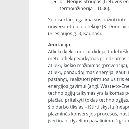
dr. Nerijus Striūgas (Lietuvos en
termoinžinerija – T006).
Su disertacija galima susipažinti in
universiteto bibliotekoje (K. Donelaiči
(Breslaujos g. 3, Kaunas).
Anotacija
Atliekų kiekis nuolat didėja, todėl ieš
metu atliekų tvarkymas grindžiamas at
atliekų kiekio mažinimas (prevencija),
atliekų panaudojimas energijai gauti 
pastangų realizuoti pirmuosius tris et
energijos gavimui (angl. Waste-to-En
technologijų taikymas yra laikomas pe
plačiau pritaikyti tokias technologijas
šio darbo tikslas – ištirti skystų (nea
plazminės konversijos procesus, nust
įvertinant dyzelino pašalinimo iš gru