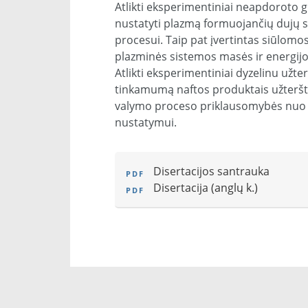
Atlikti eksperimentiniai neapdoroto g
nustatyti plazmą formuojančių dujų sr
procesui. Taip pat įvertintas siūlom
plazminės sistemos masės ir energijo
Atlikti eksperimentiniai dyzelinu užt
tinkamumą naftos produktais užteršt
valymo proceso priklausomybės nuo p
nustatymui.
Disertacijos santrauka
Disertacija
(anglų k.)