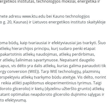
ergetikos institutas, technologijos mokslai, energetika ir
ternete adresu www.ktu.edu bei Kauno technologijos
o g. 20, Kaunas) ir Lietuvos energetikos instituto skaitykloje
koma būdų, kaip tvariausiai ir efektyviausiai jas tvarkyti. Šiuo
liekų hierarchijos principu, kurį sudaro penki etapai:
 pakartotinis atliekų naudojimas, atliekų perdirbimas,
ir atliekų šalinimas sąvartynuose. Nepaisant daugelio
apus, vis dėlto yra dalis atliekų, kurias galima panaudoti tik
ergy conversion (WtE)). Tarp WtE technologijų, plazminių
rspektyviu atliekų tvarkymo būdu ateityje. Vis dėlto, norint
, reikia atlikti papildomus eksperimentinius tyrimus. Taigi
pdoroto glicerolio) ir kietų (dyzelinu užteršto grunto) atliekų
atant optimalias neapdoroto glicerolio dujinimo sąlygas ir
nto efektyvumą.