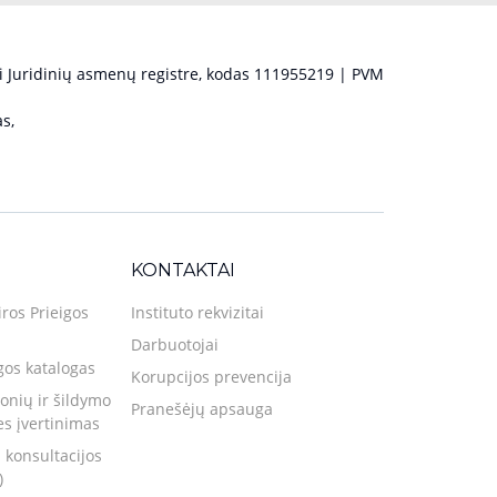
 Juridinių asmenų registre, kodas 111955219 | PVM
s,
KONTAKTAI
iros Prieigos
Instituto rekvizitai
Darbuotojai
gos katalogas
Korupcijos prevencija
nių ir šildymo
Pranešėjų apsauga
ies įvertinimas
 konsultacijos
)