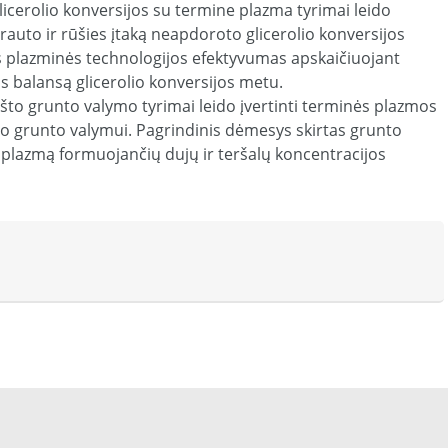
licerolio konversijos su termine plazma tyrimai leido
auto ir rūšies įtaką neapdoroto glicerolio konversijos
os plazminės technologijos efektyvumas apskaičiuojant
s balansą glicerolio konversijos metu.
eršto grunto valymo tyrimai leido įvertinti terminės plazmos
o grunto valymui. Pagrindinis dėmesys skirtas grunto
lazmą formuojančių dujų ir teršalų koncentracijos